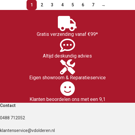
1
2
3
4
5
6
7
→
Gratis verzending vanaf €99*
Altijd deskundig advies
Eigen showroom & Reparatieservice
Klanten beoordelen ons met een 9,1
Contact
0488 712052
klantenservice@vdolderen.nl