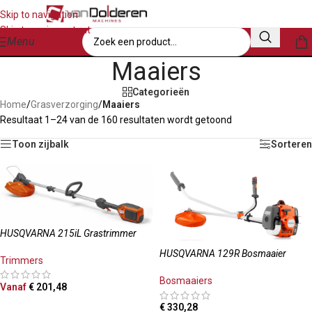
Skip to navigation
Skip to main content
Menu
Maaiers
Categorieën
Home
/
Grasverzorging
/
Maaiers
Resultaat 1–24 van de 160 resultaten wordt getoond
Toon zijbalk
Sorteren
HUSQVARNA 215iL Grastrimmer
HUSQVARNA 129R Bosmaaier
Trimmers
Bosmaaiers
Vanaf
€
201,48
OPTIES SELECTEREN
€
330,28