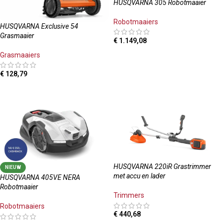
HUSQVARNA 305 Robotmaaier
Robotmaaiers
HUSQVARNA Exclusive 54
Grasmaaier
€
1.149,08
TOEVOEGEN AAN WINKELWAGEN
Grasmaaiers
€
128,79
TOEVOEGEN AAN WINKELWAGEN
HUSQVARNA 220iR Grastrimmer
NIEUW
met accu en lader
HUSQVARNA 405VE NERA
Robotmaaier
Trimmers
Robotmaaiers
€
440,68