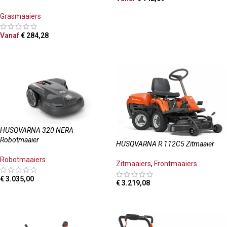
OPTIES SELECTEREN
Grasmaaiers
Vanaf
€
284,28
OPTIES SELECTEREN
HUSQVARNA 320 NERA
Robotmaaier
HUSQVARNA R 112C5 Zitmaaier
Robotmaaiers
Zitmaaiers
,
Frontmaaiers
€
3.035,00
€
3.219,08
TOEVOEGEN AAN WINKELWAGEN
TOEVOEGEN AAN WINKELWAGEN