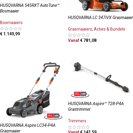
HUSQVARNA 545RXT AutoTune™
Bosmaaier
HUSQVARNA LC 347iVX Grasmaaier
Bosmaaiers
Grasmaaiers
,
Acties & Bundels
€
1.149,99
Vanaf
€
781,08
TOEVOEGEN AAN WINKELWAGEN
OPTIES SELECTEREN
HUSQVARNA Aspire™ T28-P4A
Grastrimmer
Trimmers
HUSQVARNA Aspire LC34-P4A
Grasmaaier
Vanaf
€
142,59