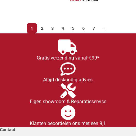
TOEVOEGEN AAN WINKELWAGEN
OPTIES SELECTEREN
1
2
3
4
5
6
7
→
Gratis verzending vanaf €99*
Altijd deskundig advies
Eigen showroom & Reparatieservice
Klanten beoordelen ons met een 9,1
Contact