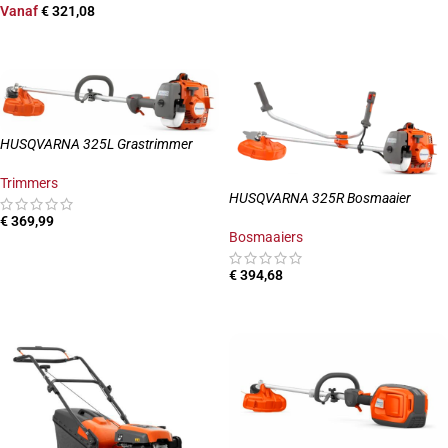
Vanaf
€
321,08
OPTIES SELECTEREN
HUSQVARNA 325L Grastrimmer
Trimmers
HUSQVARNA 325R Bosmaaier
€
369,99
Bosmaaiers
TOEVOEGEN AAN WINKELWAGEN
€
394,68
TOEVOEGEN AAN WINKELWAGEN