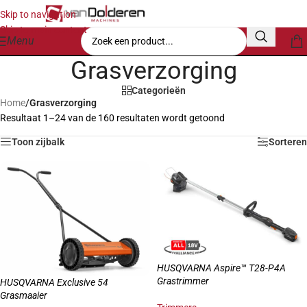
Skip to navigation
Skip to main content
Menu
Grasverzorging
Categorieën
Home
/
Grasverzorging
Resultaat 1–24 van de 160 resultaten wordt getoond
Toon zijbalk
Sorteren
HUSQVARNA Aspire™ T28-P4A
Grastrimmer
HUSQVARNA Exclusive 54
Grasmaaier