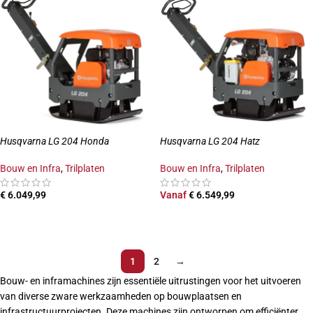
Husqvarna LG 204 Honda
Husqvarna LG 204 Hatz
Bouw en Infra
,
Trilplaten
Bouw en Infra
,
Trilplaten
€
6.049,99
Vanaf
€
6.549,99
TOEVOEGEN AAN WINKELWAGEN
OPTIES SELECTEREN
1
2
→
Bouw- en inframachines zijn essentiële uitrustingen voor het uitvoeren
van diverse zware werkzaamheden op bouwplaatsen en
infrastructuurprojecten. Deze machines zijn ontworpen om efficiënter,