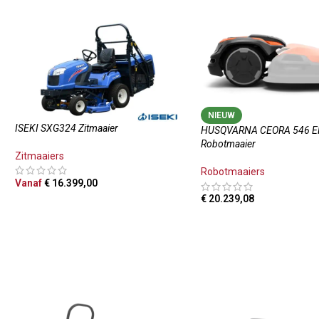
NIEUW
ISEKI SXG324 Zitmaaier
HUSQVARNA CEORA 546 
Robotmaaier
Zitmaaiers
Robotmaaiers
Vanaf
€
16.399,00
€
20.239,08
OPTIES SELECTEREN
TOEVOEGEN AAN WINKE