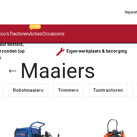
Reparat
ACTIES!
cu’s
Tractoren
Acties
Occasions
uur besteld,
rzonden (op
Eigen werkplaats & bezorging
)
Maaiers
Robotmaaiers
Trimmers
Tuintractoren