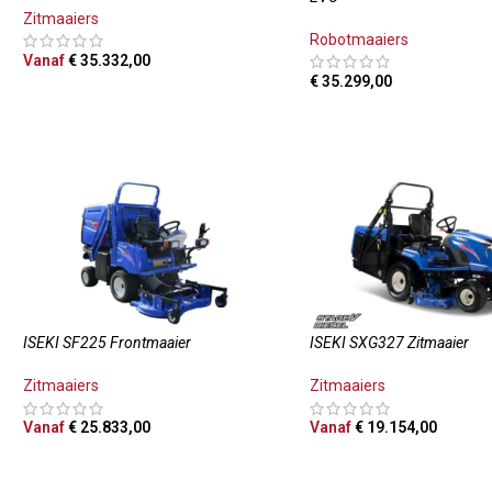
Zitmaaiers
Robotmaaiers
Vanaf
€
35.332,00
€
35.299,00
OPTIES SELECTEREN
TOEVOEGEN AAN WINKE
ISEKI SF225 Frontmaaier
ISEKI SXG327 Zitmaaier
Zitmaaiers
Zitmaaiers
Vanaf
€
25.833,00
Vanaf
€
19.154,00
OPTIES SELECTEREN
OPTIES SELECTEREN