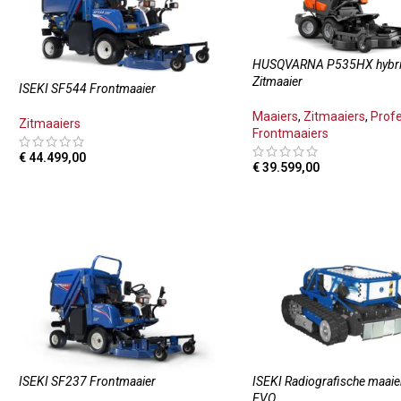
HUSQVARNA P535HX hybr
Zitmaaier
ISEKI SF544 Frontmaaier
Maaiers
,
Zitmaaiers
,
Prof
Zitmaaiers
Frontmaaiers
€
44.499,00
€
39.599,00
TOEVOEGEN AAN WINKELWAGEN
TOEVOEGEN AAN WINKE
ISEKI SF237 Frontmaaier
ISEKI Radiografische maai
EVO