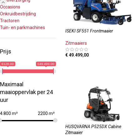
Grasverzorging
Occasions
Onkruidbestrijding
Tractoren
Tuin- en parkmachines
ISEKI SF551 Frontmaaier
Zitmaaiers
Prijs
€
49.499,00
TOEVOEGEN AAN WINKELWAGEN
€128,00
€49.499,00
Maximaal
maaioppervlak per 24
uur
4.800 m²
2200 m²
HUSQVARNA P525DX Cabine
Zitmaaier