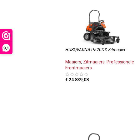
9,1
HUSQVARNA P520DX Zitmaaier
Maaiers
,
Zitmaaiers
,
Professionele
Frontmaaiers
€
24.839,08
TOEVOEGEN AAN WINKELWAGEN