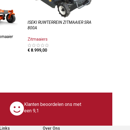
ISEKI RUWTERREIN ZITMAAIER SRA
800A
nmaaier
Zitmaaiers
€
8.999,00
TOEVOEGEN AAN WINKELWAGEN
LWAGEN
Klanten beoordelen ons met
een 9,1
Links
Over Ons