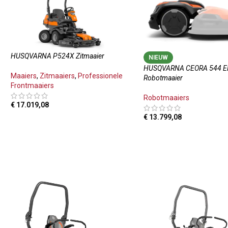
HUSQVARNA P524X Zitmaaier
NIEUW
HUSQVARNA CEORA 544 
Maaiers
,
Zitmaaiers
,
Professionele
Robotmaaier
Frontmaaiers
Robotmaaiers
€
17.019,08
€
13.799,08
TOEVOEGEN AAN WINKELWAGEN
TOEVOEGEN AAN WINKE