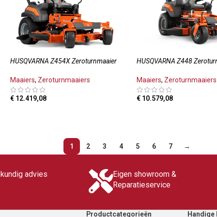
HUSQVARNA Z454X Zeroturnmaaier
HUSQVARNA Z448 Zerotur
Maaiers
,
Zeroturnmaaiers
Maaiers
,
Zeroturnmaaiers
€
12.419,08
€
10.579,08
TOEVOEGEN AAN WINKELWAGEN
TOEVOEGEN AAN WINKE
1
2
3
4
5
6
7
→
skundig advies
Eigen showroom &
Reparatieservice
Productcategorieën
Handige 