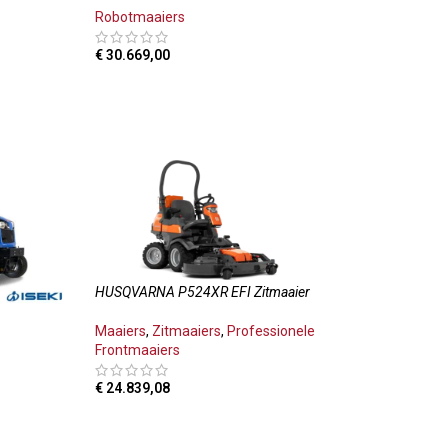
Robotmaaiers
€
30.669,00
TOEVOEGEN AAN WINKELWAGEN
LWAGEN
HUSQVARNA P524XR EFI Zitmaaier
Maaiers
,
Zitmaaiers
,
Professionele
Frontmaaiers
€
24.839,08
TOEVOEGEN AAN WINKELWAGEN