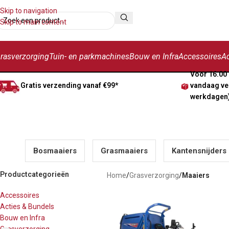
Skip to navigation
Skip to main content
rasverzorging
Tuin- en parkmachines
Bouw en Infra
Accessoires
Ac
Voor 16.00 
Gratis verzending vanaf €99*
vandaag ve
werkdagen
Bosmaaiers
Grasmaaiers
Kantensnijders
Productcategorieën
Home
/
Grasverzorging
/
Maaiers
Accessoires
Acties & Bundels
Bouw en Infra