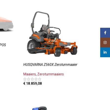
Face
Insta
EPOS
linked
HUSQVARNA Z560X Zeroturnmaaier
Maaiers
,
Zeroturnmaaiers
LWAGEN
€
18.859,08
TOEVOEGEN AAN WINKELWAGEN