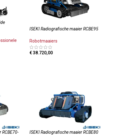
ide
ISEKI Radiografische maaier RCBE95
essionele
Robotmaaiers
€
38.720,00
TOEVOEGEN AAN WINKELWAGEN
LWAGEN
er RCBE70-
ISEKI Radiografische maaier RCBE80