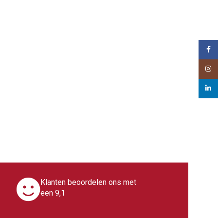
Face
Insta
linked
Klanten beoordelen ons met
een 9,1