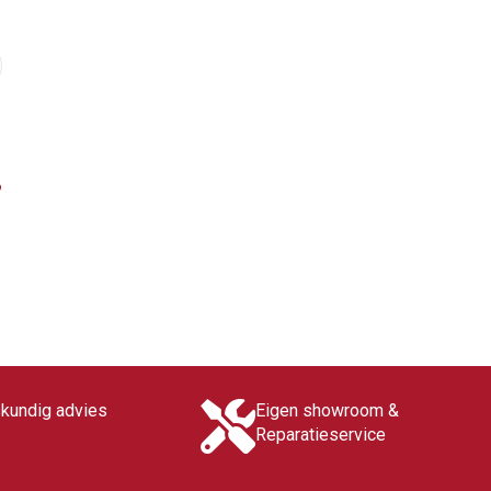
?
skundig advies
Eigen showroom &
Reparatieservice