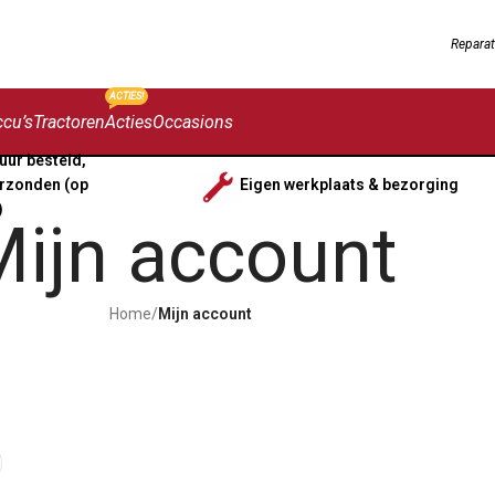
Reparat
ACTIES!
cu’s
Tractoren
Acties
Occasions
uur besteld,
rzonden (op
Eigen werkplaats & bezorging
)
ijn account
Home
/
Mijn account