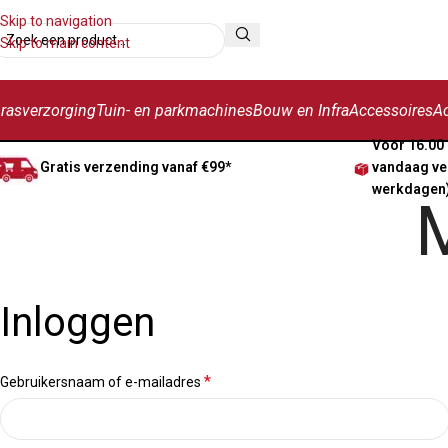
Skip to navigation
Skip to main content
rasverzorging
Tuin- en parkmachines
Bouw en Infra
Accessoires
Ac
Voor 16.00 
Gratis verzending vanaf €99*
vandaag ve
werkdagen
M
Inloggen
*
Gebruikersnaam of e-mailadres