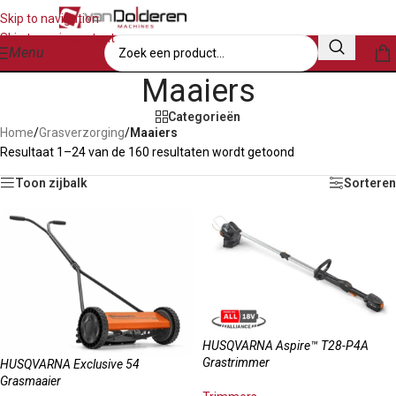
Skip to navigation
Skip to main content
Menu
Maaiers
Categorieën
Home
/
Grasverzorging
/
Maaiers
Resultaat 1–24 van de 160 resultaten wordt getoond
Toon zijbalk
Sorteren
HUSQVARNA Aspire™ T28-P4A
Grastrimmer
HUSQVARNA Exclusive 54
Grasmaaier