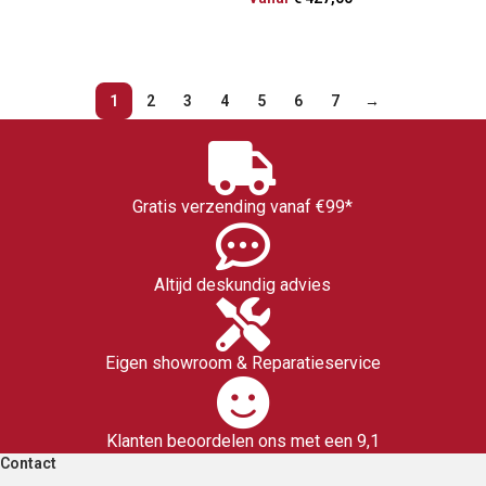
TOEVOEGEN AAN WINKELWAGEN
OPTIES SELECTEREN
1
2
3
4
5
6
7
→
Gratis verzending vanaf €99*
Altijd deskundig advies
Eigen showroom & Reparatieservice
Klanten beoordelen ons met een 9,1
Contact