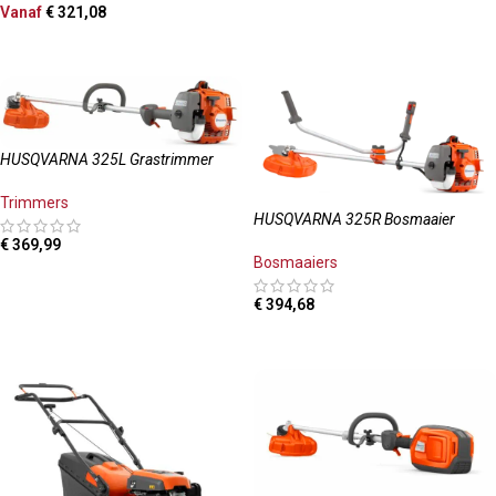
Vanaf
€
321,08
OPTIES SELECTEREN
HUSQVARNA 325L Grastrimmer
Trimmers
HUSQVARNA 325R Bosmaaier
€
369,99
Bosmaaiers
TOEVOEGEN AAN WINKELWAGEN
€
394,68
TOEVOEGEN AAN WINKELWAGEN