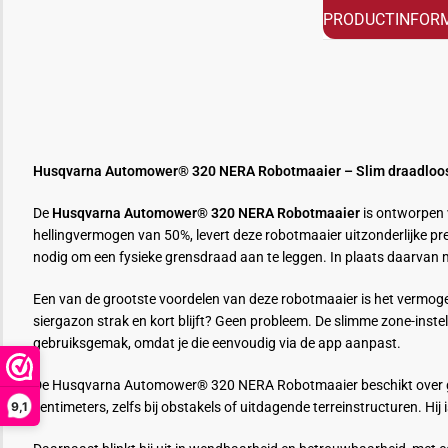
PRODUCTINFORM
Husqvarna Automower® 320 NERA Robotmaaier – Slim draadloos m
De
Husqvarna Automower® 320 NERA Robotmaaier
is ontworpen v
hellingvermogen van 50%, levert deze robotmaaier uitzonderlijke pre
nodig om een fysieke grensdraad aan te leggen. In plaats daarvan m
Een van de grootste voordelen van deze robotmaaier is het vermogen 
siergazon strak en kort blijft? Geen probleem. De slimme zone-inste
gebruiksgemak, omdat je die eenvoudig via de app aanpast.
De Husqvarna Automower® 320 NERA Robotmaaier beschikt over gea
9,1
centimeters, zelfs bij obstakels of uitdagende terreinstructuren. H