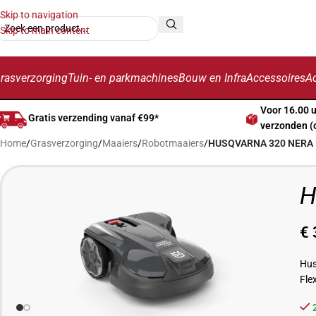
Skip to navigation
Skip to main content
rasverzorging
Tuin- en parkmachines
Bouw en Infra
Accessoires
Ac
Voor 16.00 
Gratis verzending vanaf €99*
verzonden (
Home
/
Grasverzorging
/
Maaiers
/
Robotmaaiers
/
HUSQVARNA 320 NERA 
H
€
Hus
Fle