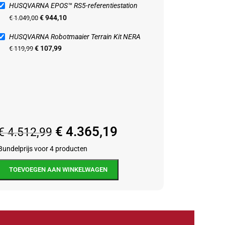
HUSQVARNA EPOS™ RS5-referentiestation
€
944,10
€
1.049,00
HUSQVARNA Robotmaaier Terrain Kit NERA
ARNA Robotmaaier Terrain Kit
€
107,99
€
119,99
maaier accessoires
€
107,99
99
€
4.365,19
€
4.512,99
Bundelprijs voor 4 producten
TOEVOEGEN AAN WINKELWAGEN