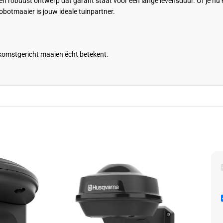
en robuust ontwerp dat garant staat voor een lange levensduur. Of je nu
obotmaaier is jouw ideale tuinpartner.
omstgericht maaien écht betekent.