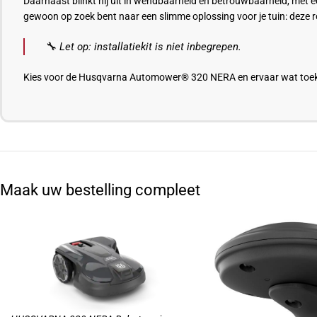
Daarnaast blinkt hij uit in wendbaarheid en betrouwbaarheid, met e
gewoon op zoek bent naar een slimme oplossing voor je tuin: deze r
🔧
Let op: installatiekit is niet inbegrepen.
Kies voor de Husqvarna Automower® 320 NERA en ervaar wat toek
Maak uw bestelling compleet