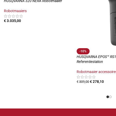
HUSQVARNA 320 NERA Robotmaaier
Robotmaaiers
€
3.035,00
-10%
HUSQVARNA EPOS™ RS
Referentiestation
Robotmaaier accessoire
€
278,10
€
309,00