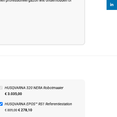
 een professioneel gazon wilt onderhouden of
linked
HUSQVARNA 320 NERA Robotmaaier
€
3.035,00
HUSQVARNA EPOS™ RS1 Referentiestation
€
278,10
€
309,00