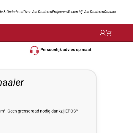
ie & Onderhoud
Over Van Dolderen
Projecten
Werken bij Van Dolderen
Contact
Persoonlijk advies op maat
aaier
 m². Geen grensdraad nodig dankzij EPOS™.