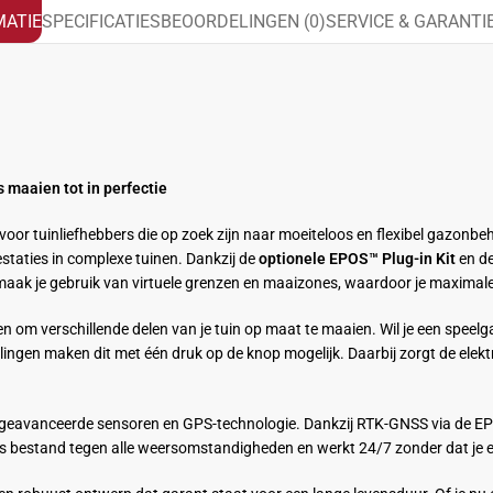
ATIE
SPECIFICATIES
BEOORDELINGEN (0)
SERVICE & GARANTI
aaien tot in perfectie
oor tuinliefhebbers die op zoek zijn naar moeiteloos en flexibel gazonbe
staties in complexe tuinen. Dankzij de
optionele EPOS™ Plug-in Kit
en d
aak je gebruik van virtuele grenzen en maaizones, waardoor je maximale 
om verschillende delen van je tuin op maat te maaien. Wil je een speelga
llingen maken dit met één druk op de knop mogelijk. Daarbij zorgt de elek
vanceerde sensoren en GPS-technologie. Dankzij RTK-GNSS via de EPOS
ij is bestand tegen alle weersomstandigheden en werkt 24/7 zonder dat je e