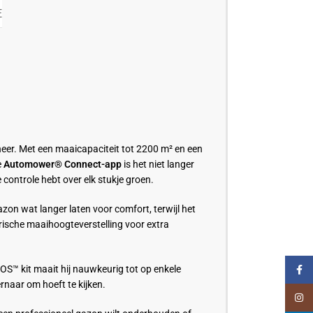
E
heer. Met een maaicapaciteit tot 2200 m² en een
e
Automower® Connect-app
is het niet langer
controle hebt over elk stukje groen.
zon wat langer laten voor comfort, terwijl het
trische maaihoogteverstelling voor extra
™ kit maait hij nauwkeurig tot op enkele
Faceb
rnaar om hoeft te kijken.
Insta