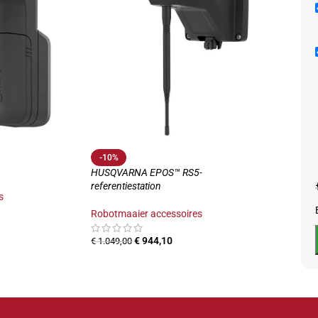
-10%
HUSQV
NERA
Robot
€
119,
1
-10%
HUSQVARNA EPOS™ RS5-
referentiestation
s
Robotmaaier accessoires
€
944,10
€
1.049,00