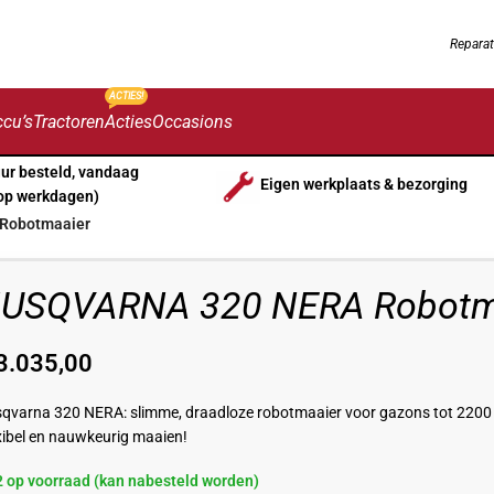
Reparat
ACTIES!
cu’s
Tractoren
Acties
Occasions
uur besteld, vandaag
Eigen werkplaats & bezorging
op werkdagen)
Robotmaaier
USQVARNA 320 NERA Robotm
3.035,00
qvarna 320 NERA: slimme, draadloze robotmaaier voor gazons tot 2200
xibel en nauwkeurig maaien!
2 op voorraad (kan nabesteld worden)