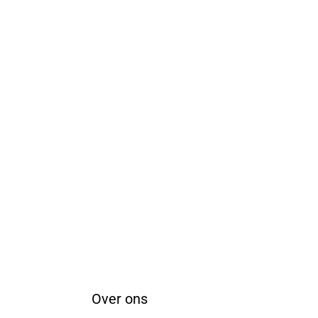
Pak jij hem aan?
Over ons