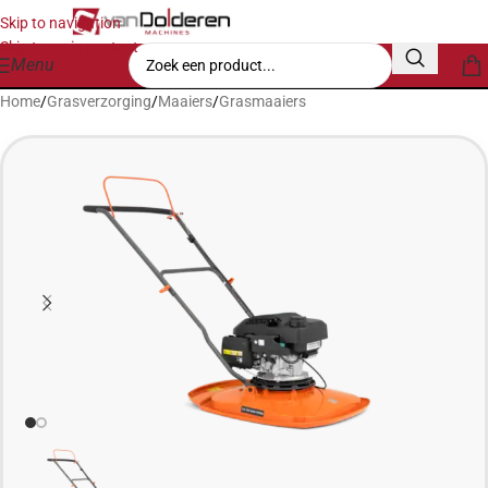
Skip to navigation
Skip to main content
Menu
Home
/
Grasverzorging
/
Maaiers
/
Grasmaaiers