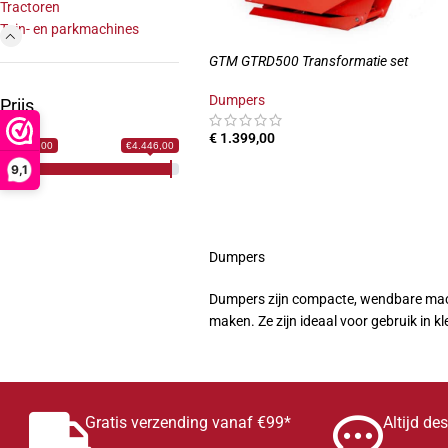
Tractoren
Tuin- en parkmachines
GTM GTRD500 Transformatie set
Dumpers
Prijs
€
1.399,00
€1.399,00
€4.446,00
TOEVOEGEN AAN WINKELWAGEN
9,1
Dumpers
Dumpers zijn compacte, wendbare machi
maken. Ze zijn ideaal voor gebruik in k
Gratis verzending vanaf €99*
Altijd de