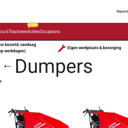
Reparat
ACTIES!
cu’s
Tractoren
Acties
Occasions
uur besteld, vandaag
Eigen werkplaats & bezorging
op werkdagen)
Dumpers
s