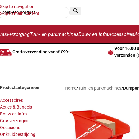
Skip to navigation
Skip to main content
rasverzorging
Tuin- en parkmachines
Bouw en Infra
Accessoires
Ac
Voor 16.00 
Gratis verzending vanaf €99*
verzonden (
Productcategorieën
Home
/
Tuin- en parkmachines
/
Dumper
Accessoires
Acties & Bundels
Bouw en Infra
Grasverzorging
Occasions
Onkruidbestrijding