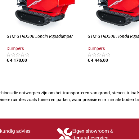
GTM GTRD500 Loncin Rupsdumper
GTM GTRD500 Honda Rup
Dumpers
Dumpers
€
4.170,00
€
4.446,00
TOEVOEGEN AAN WINKELWAGEN
TOEVOEGEN AAN WINKE
nes die ontworpen zijn om het transporteren van grond, stenen, tuinafva
leinere ruimtes zoals tuinen en parken, waar precisie en minimale bodembe
skundig advies
Eigen showroom &
Reparatieservice