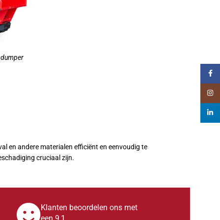
sdumper
Faceb
Insta
LWAGEN
linked
l en andere materialen efficiënt en eenvoudig te
schadiging cruciaal zijn.
Klanten beoordelen ons met
een 9,1