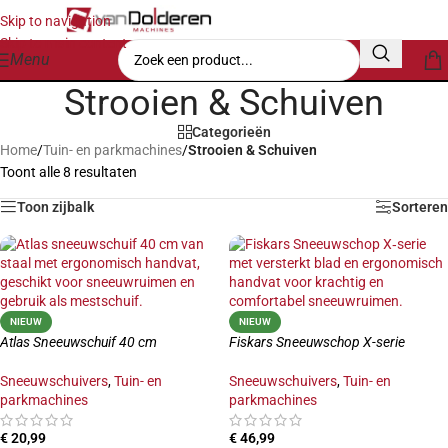
Skip to navigation
Skip to main content
Menu
Strooien & Schuiven
Categorieën
Home
/
Tuin- en parkmachines
/
Strooien & Schuiven
Toont alle 8 resultaten
Toon zijbalk
Sorteren
NIEUW
NIEUW
Atlas Sneeuwschuif 40 cm
Fiskars Sneeuwschop X-serie
Sneeuwschuivers
,
Tuin- en
Sneeuwschuivers
,
Tuin- en
parkmachines
parkmachines
€
20,99
€
46,99