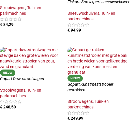
Fiskars Snowxpert sneeuwschuiver
Strooiwagens
,
Tuin- en
parkmachines
Sneeuwschuivers
,
Tuin- en
parkmachines
€
84,29
€
94,99
TOEVOEGEN AAN WINKELWAGEN
TOEVOEGEN AAN WINKELWAGEN
NIEUW
Gopart Duw‑strooiwagen
NIEUW
Gopart Kunstmeststrooier
getrokken
Strooiwagens
,
Tuin- en
parkmachines
Strooiwagens
,
Tuin- en
€
248,50
parkmachines
TOEVOEGEN AAN WINKELWAGEN
€
249,99
TOEVOEGEN AAN WINKELWAGEN