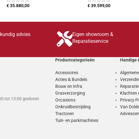
€
35.880,00
€
39.599,00
TOEVOEGEN AAN WINKELWAGEN
TOEVOEGEN AAN WINKE
skundig advies
Eigen showroom &
Reparatieservice
Productcategorieën
Handige 
Accessoires
Algemene
Acties & Bundels
Verzendin
Bouw en Infra
Reparati
Grasverzorging
Klachten 
0 tot 13:00 gesloten
Occasions
Privacy P
Onkruidbestrijding
Van Dold
Tractoren
Adviesce
Tuin- en parkmachines