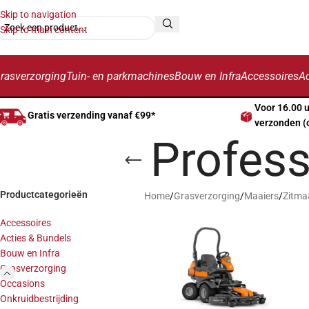
Skip to navigation
Skip to main content
rasverzorging
Tuin- en parkmachines
Bouw en Infra
Accessoires
Ac
Voor 16.00 
Gratis verzending vanaf €99*
verzonden (
Profess
Productcategorieën
Home
/
Grasverzorging
/
Maaiers
/
Zitma
Accessoires
Acties & Bundels
Bouw en Infra
Grasverzorging
Occasions
Onkruidbestrijding