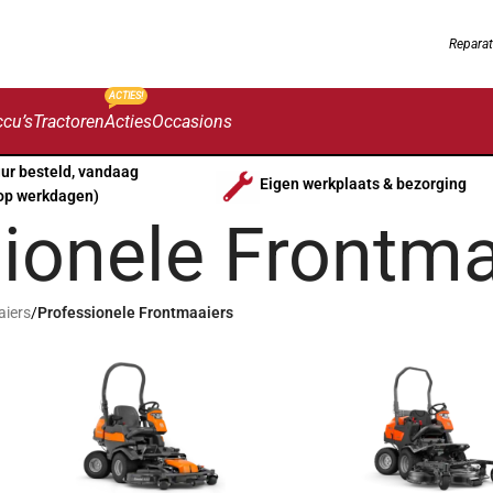
Reparat
ACTIES!
cu’s
Tractoren
Acties
Occasions
uur besteld, vandaag
Eigen werkplaats & bezorging
op werkdagen)
ionele Frontma
aiers
/
Professionele Frontmaaiers