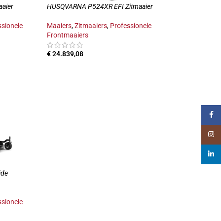
aier
HUSQVARNA P524XR EFI Zitmaaier
ssionele
Maaiers
,
Zitmaaiers
,
Professionele
Frontmaaiers
€
24.839,08
LWAGEN
TOEVOEGEN AAN WINKELWAGEN
Faceb
Insta
linked
ide
ssionele