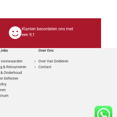
LWAGEN
Klanten beoordelen ons met
een 9,1
Links
Over Ons
 voorwaarden
Over Van Dolderen
g & Retourneren
Contact
e & Onderhoud
en Defecten
olicy
eren
ntrum