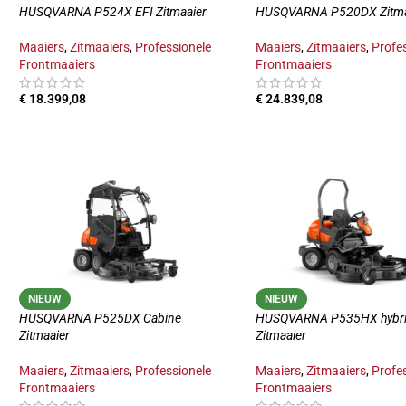
HUSQVARNA P524X EFI Zitmaaier
HUSQVARNA P520DX Zitma
Maaiers
,
Zitmaaiers
,
Professionele
Maaiers
,
Zitmaaiers
,
Profe
Frontmaaiers
Frontmaaiers
€
18.399,08
€
24.839,08
TOEVOEGEN AAN WINKELWAGEN
TOEVOEGEN AAN WINKE
NIEUW
NIEUW
HUSQVARNA P525DX Cabine
HUSQVARNA P535HX hybr
Zitmaaier
Zitmaaier
Maaiers
,
Zitmaaiers
,
Professionele
Maaiers
,
Zitmaaiers
,
Profe
Frontmaaiers
Frontmaaiers