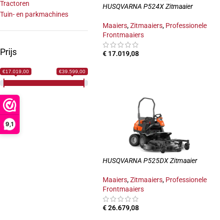
Tractoren
HUSQVARNA P524X Zitmaaier
Tuin- en parkmachines
Maaiers
,
Zitmaaiers
,
Professionele
Frontmaaiers
Prijs
€
17.019,08
TOEVOEGEN AAN WINKELWAGEN
€17.019,00
€39.599,00
9,1
HUSQVARNA P525DX Zitmaaier
Maaiers
,
Zitmaaiers
,
Professionele
Frontmaaiers
€
26.679,08