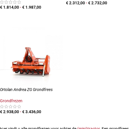
€
2.312,00
-
€
2.732,00
€
1.814,00
-
€
1.987,00
PRODUCTEN BEKIJKEN
PRODUCTEN BEKIJKEN
Ortolan Andrea ZG Grondfrees
Grondfrezen
€
2.938,00
-
€
3.436,00
PRODUCTEN BEKIJKEN
Hier vindt u alle grondfrezen voor achter de
(mini)tractor
. Een grondfrees