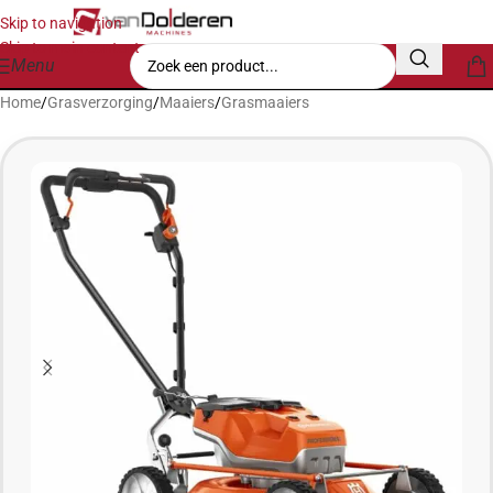
Skip to navigation
Skip to main content
Menu
Home
/
Grasverzorging
/
Maaiers
/
Grasmaaiers