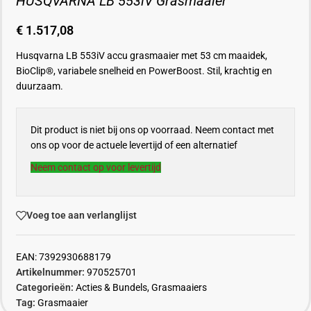
HUSQVARNA LB 553iV Grasmaaier
€
1.517,08
Husqvarna LB 553iV accu grasmaaier met 53 cm maaidek,
BioClip®, variabele snelheid en PowerBoost. Stil, krachtig en
duurzaam.
Dit product is niet bij ons op voorraad. Neem contact met
ons op voor de actuele levertijd of een alternatief
Neem contact op voor levertijd
Voeg toe aan verlanglijst
EAN:
7392930688179
Artikelnummer:
970525701
Categorieën:
Acties & Bundels
,
Grasmaaiers
Tag:
Grasmaaier