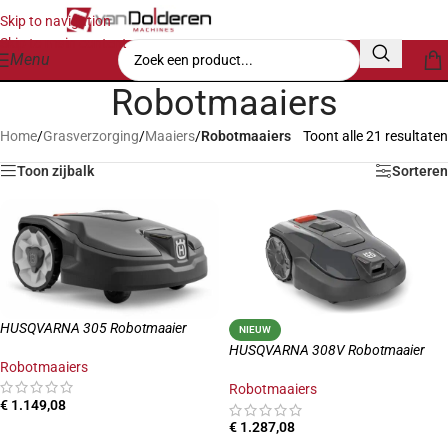
Skip to navigation
Skip to main content
Menu
Robotmaaiers
Home
/
Grasverzorging
/
Maaiers
/
Robotmaaiers
Toont alle 21 resultaten
Toon zijbalk
Sorteren
HUSQVARNA 305 Robotmaaier
NIEUW
HUSQVARNA 308V Robotmaaier
Robotmaaiers
Robotmaaiers
€
1.149,08
€
1.287,08
TOEVOEGEN AAN WINKELWAGEN