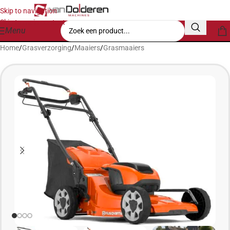
Skip to navigation
Skip to main content
Menu
Home
/
Grasverzorging
/
Maaiers
/
Grasmaaiers