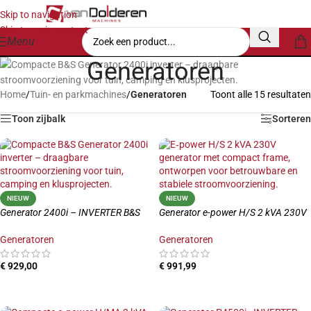
Skip to navigation
Skip to main content
Menu
Generatoren
Home
/
Tuin- en parkmachines
/
Generatoren
Toont alle 15 resultaten
Toon zijbalk
Sorteren
NIEUW
NIEUW
Generator 2400i – INVERTER B&S
Generator e-power H/S 2 kVA 230V
Generatoren
Generatoren
€
929,00
€
991,99
TOEVOEGEN AAN WINKELWAGEN
TOEVOEGEN AAN WINKELWAGEN