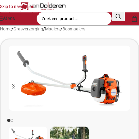
Skip to navigation
Skip to main content
Menu
Home
/
Grasverzorging
/
Maaiers
/
Bosmaaiers