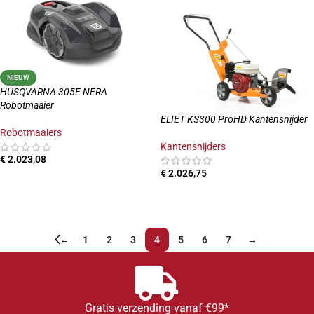
NIEUW
HUSQVARNA 305E NERA
Robotmaaier
ELIET KS300 ProHD Kantensnijder
Robotmaaiers
Kantensnijders
€
2.023,08
€
2.026,75
TOEVOEGEN AAN WINKELWAGEN
TOEVOEGEN AAN WINKELWAGEN
←
1
2
3
4
5
6
7
→
Gratis verzending vanaf €99*