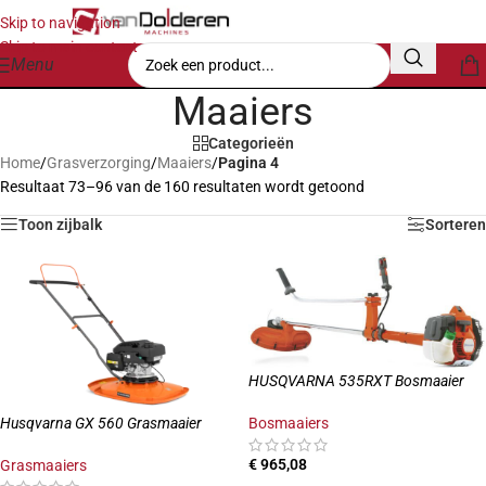
Skip to navigation
Skip to main content
Menu
Maaiers
Categorieën
Home
/
Grasverzorging
/
Maaiers
/
Pagina 4
Resultaat 73–96 van de 160 resultaten wordt getoond
Toon zijbalk
Sorteren
HUSQVARNA 535RXT Bosmaaier
Bosmaaiers
Husqvarna GX 560 Grasmaaier
€
965,08
Grasmaaiers