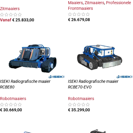
Maaiers
,
Zitmaaiers
,
Professionele
Frontmaaiers
Zitmaaiers
€
26.679,08
Vanaf
€
25.833,00
TOEVOEGEN AAN WINKELWAGEN
OPTIES SELECTEREN
ISEKI Radiografische maaier
ISEKI Radiografische maaier
RCBE80
RCBE70-EVO
Robotmaaiers
Robotmaaiers
€
30.669,00
€
35.299,00
TOEVOEGEN AAN WINKELWAGEN
TOEVOEGEN AAN WINKELWAGEN