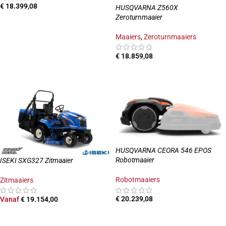
€
18.399,08
HUSQVARNA Z560X
Zeroturnmaaier
TOEVOEGEN AAN WINKELWAGEN
Maaiers
,
Zeroturnmaaiers
€
18.859,08
TOEVOEGEN AAN WINKELWAGEN
HUSQVARNA CEORA 546 EPOS
Robotmaaier
ISEKI SXG327 Zitmaaier
Robotmaaiers
Zitmaaiers
€
20.239,08
Vanaf
€
19.154,00
TOEVOEGEN AAN WINKELWAGEN
OPTIES SELECTEREN