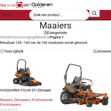
Skip to navigation
Skip to main content
Menu
Maaiers
Categorieën
Home
/
Grasverzorging
/
Maaiers
/
Pagina 7
Resultaat 145–160 van de 160 resultaten wordt getoond
Toon zijbalk
Sorteren
HUSQVARNA P524X EFI Zitmaaier
Maaiers
,
Zitmaaiers
,
Professionele
Frontmaaiers