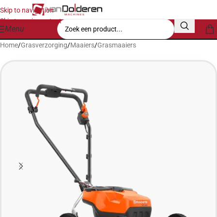
Skip to navigation
Skip to main content
Menu
Home
/
Grasverzorging
/
Maaiers
/
Grasmaaiers