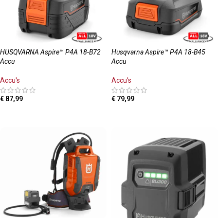
HUSQVARNA Aspire™ P4A 18-B72
Husqvarna Aspire™ P4A 18-B45
Accu
Accu
Accu's
Accu's
€
87,99
€
79,99
TOEVOEGEN AAN WINKELWAGEN
TOEVOEGEN AAN WINKELWAGEN