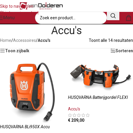
Skip to navigation
Skip to main content
Menu
Accu's
Home
/
Accessoires
/
Accu's
Toont alle 14 resultaten
Toon zijbalk
Sorteren
HUSQVARNA Batterijgordel FLEXI
Accu's
€
209,00
HUSQVARNA BLi950X Accu
TOEVOEGEN AAN WINKELWAGEN