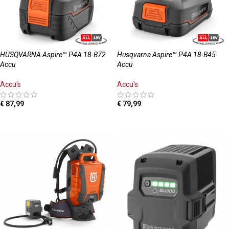
HUSQVARNA Aspire™ P4A 18-B72
Husqvarna Aspire™ P4A 18-B45
Accu
Accu
Accu's
Accu's
€
87,99
€
79,99
TOEVOEGEN AAN WINKELWAGEN
TOEVOEGEN AAN WINKELWAGEN