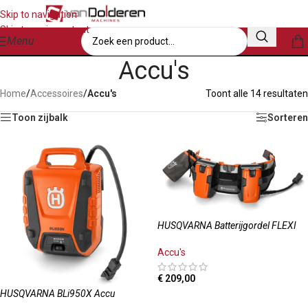
Skip to navigation
Skip to main content
Menu
Accu's
Home
/
Accessoires
/
Accu's
Toont alle 14 resultaten
Toon zijbalk
Sorteren
HUSQVARNA Batterijgordel FLEXI
Accu's
€
209,00
HUSQVARNA BLi950X Accu
TOEVOEGEN AAN WINKELWAGEN