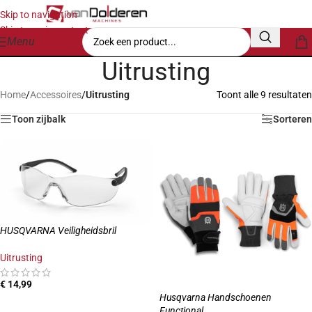
Skip to navigation
Skip to main content
Menu
Uitrusting
Home
/
Accessoires
/
Uitrusting
Toont alle 9 resultaten
Toon zijbalk
Sorteren
HUSQVARNA Veiligheidsbril
Uitrusting
€
14,99
Husqvarna Handschoenen
TOEVOEGEN AAN WINKELWAGEN
Functional