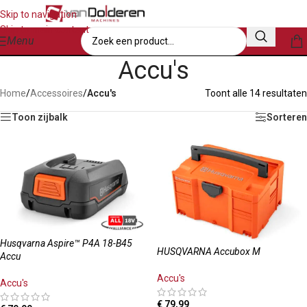
Skip to navigation
Skip to main content
Menu
Accu's
Home
/
Accessoires
/
Accu's
Toont alle 14 resultaten
Toon zijbalk
Sorteren
Husqvarna Aspire™ P4A 18-B45
HUSQVARNA Accubox M
Accu
Accu's
Accu's
€
79,99