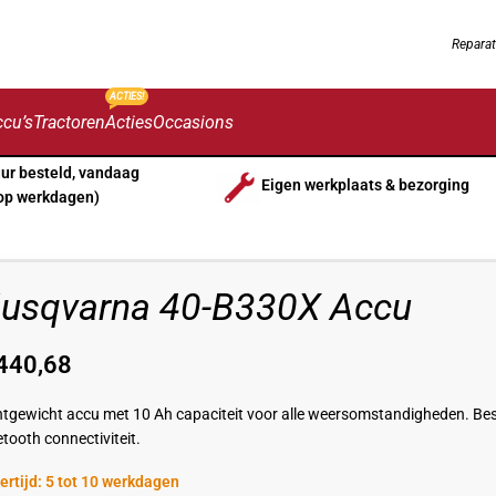
Reparat
ACTIES!
cu’s
Tractoren
Acties
Occasions
uur besteld, vandaag
Eigen werkplaats & bezorging
op werkdagen)
usqvarna 40-B330X Accu
440,68
htgewicht accu met 10 Ah capaciteit voor alle weersomstandigheden. Besc
etooth connectiviteit.
ertijd: 5 tot 10 werkdagen