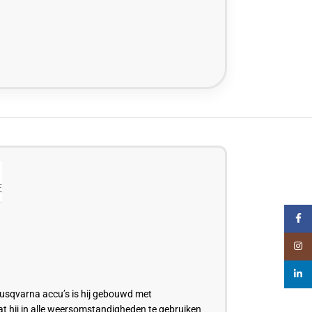
E
Faceb
Insta
linked
Husqvarna accu’s is hij gebouwd met
at hij in alle weersomstandigheden te gebruiken