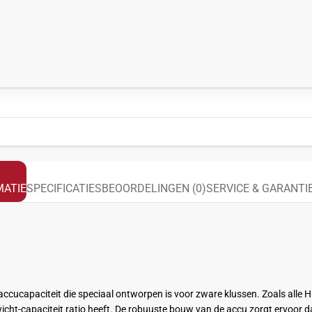
ATIE
SPECIFICATIES
BEOORDELINGEN (0)
SERVICE & GARANTI
ccucapaciteit die speciaal ontworpen is voor zware klussen. Zoals alle 
wicht-capaciteit ratio heeft. De robuuste bouw van de accu zorgt ervoor d