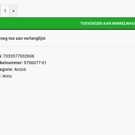
+
TOEVOEGEN AAN WINKELWAG
oeg toe aan verlanglijst
N:
7333377032606
ikelnummer:
9706077-01
egorie:
Accu's
:
Accu