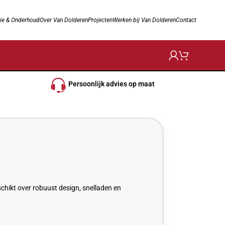
ie & Onderhoud
Over Van Dolderen
Projecten
Werken bij Van Dolderen
Contact
Persoonlijk advies op maat
hikt over robuust design, snelladen en