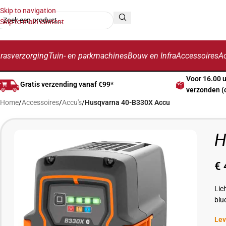
Skip to navigation
Skip to main content
rasverzorging
Tuin- en parkmachines
Bouw en Infra
Accessoires
Ac
Voor 16.00 
Gratis verzending vanaf €99*
verzonden (
Home
/
Accessoires
/
Accu's
/
Husqvarna 40-B330X Accu
H
€
Lic
blu
Lev