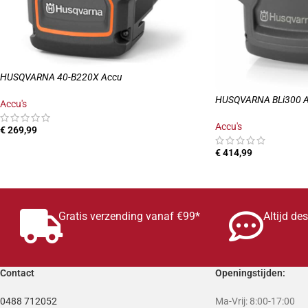
HUSQVARNA 40-B220X Accu
HUSQVARNA BLi300 
Accu's
Accu's
€
269,99
TOEVOEGEN AAN WINKELWAGEN
€
414,99
TOEVOEGEN AAN W
Gratis verzending vanaf €99*
Altijd de
Contact
Openingstijden:
0488 712052
Ma-Vrij: 8:00-17:00