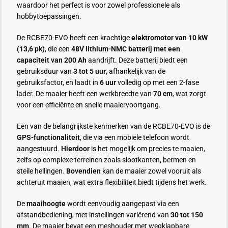
waardoor het perfect is voor zowel professionele als
hobbytoepassingen.
De RCBE70-EVO heeft een krachtige
elektromotor van 10 kW
(13,6 pk)
, die een
48V lithium-NMC batterij met een
capaciteit van 200 Ah
aandrijft. Deze batterij biedt een
gebruiksduur van
3 tot 5 uur
, afhankelijk van de
gebruiksfactor, en laadt in
6 uur
volledig op met een 2-fase
lader. De maaier heeft een werkbreedte van
70 cm
, wat zorgt
voor een efficiënte en snelle maaiervoortgang.
Een van de belangrijkste kenmerken van de RCBE70-EVO is de
GPS-functionaliteit
, die via een mobiele telefoon wordt
aangestuurd.
Hierdoor
is het mogelijk om precies te maaien,
zelfs op complexe terreinen zoals slootkanten, bermen en
steile hellingen.
Bovendien
kan de maaier zowel vooruit als
achteruit maaien, wat extra flexibiliteit biedt tijdens het werk.
De
maaihoogte
wordt eenvoudig aangepast via een
afstandbediening, met instellingen variërend van
30 tot 150
mm
. De maaier bevat een meshouder met wegklapbare