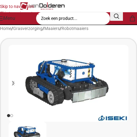
Skip to navigation
Skip to main content
Menu
Home
/
Grasverzorging
/
Maaiers
/
Robotmaaiers