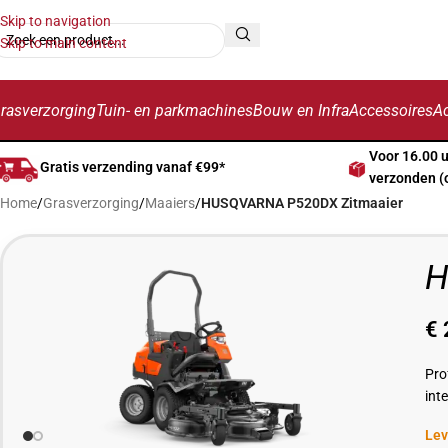
Skip to navigation
Skip to main content
rasverzorging
Tuin- en parkmachines
Bouw en Infra
Accessoires
Ac
Voor 16.00 
Gratis verzending vanaf €99*
verzonden (
Home
/
Grasverzorging
/
Maaiers
/
HUSQVARNA P520DX Zitmaaier
H
€
Pro
int
Lev