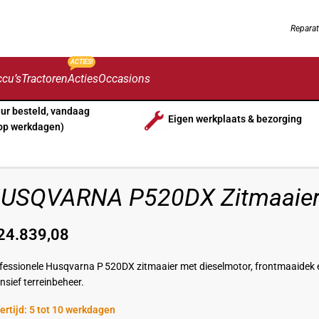
Reparat
ACTIES!
cu’s
Tractoren
Acties
Occasions
uur besteld, vandaag
Eigen werkplaats & bezorging
op werkdagen)
USQVARNA P520DX Zitmaaie
24.839,08
fessionele Husqvarna P 520DX zitmaaier met dieselmotor, frontmaaidek 
ensief terreinbeheer.
ertijd: 5 tot 10 werkdagen