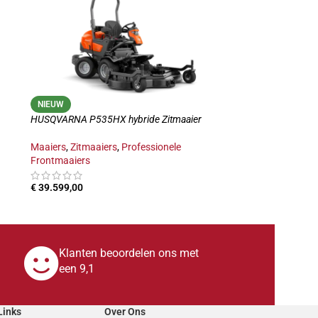
NIEUW
HUSQVARNA P535HX hybride Zitmaaier
Maaiers
,
Zitmaaiers
,
Professionele
Frontmaaiers
€
39.599,00
TOEVOEGEN AAN WINKELWAGEN
Klanten beoordelen ons met
een 9,1
Links
Over Ons