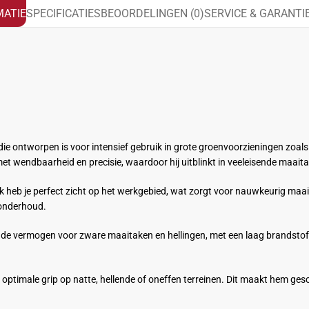
ATIE
SPECIFICATIES
BEOORDELINGEN (0)
SERVICE & GARANTI
ie ontworpen is voor intensief gebruik in grote groenvoorzieningen zoals 
et wendbaarheid en precisie, waardoor hij uitblinkt in veeleisende maait
k heb je perfect zicht op het werkgebied, wat zorgt voor nauwkeurig maa
 onderhoud.
ende vermogen voor zware maaitaken en hellingen, met een laag brandstof
optimale grip op natte, hellende of oneffen terreinen. Dit maakt hem ge