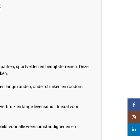
E
parken, sportvelden en bedrijfsterreinen. Deze
aken.
ien langs randen, onder struiken en rondom
Faceb
verbruik en lange levensduur. Ideaal voor
Insta
schikt voor alle weersomstandigheden en
linked