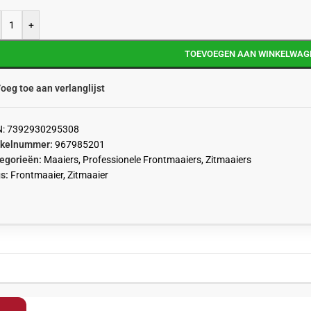
+
TOEVOEGEN AAN WINKELWAG
oeg toe aan verlanglijst
N:
7392930295308
ikelnummer:
967985201
egorieën:
Maaiers
,
Professionele Frontmaaiers
,
Zitmaaiers
s:
Frontmaaier
,
Zitmaaier