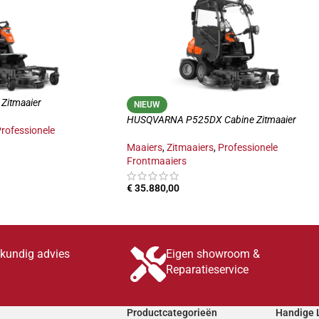
itmaaier
NIEUW
HUSQVARNA P525DX Cabine Zitmaaier
rofessionele
Maaiers
,
Zitmaaiers
,
Professionele
Frontmaaiers
€
35.880,00
INKELWAGEN
TOEVOEGEN AAN WINKELWAGEN
skundig advies
Eigen showroom &
Reparatieservice
Productcategorieën
Handige 