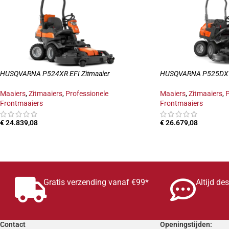
HUSQVARNA P524XR EFI Zitmaaier
HUSQVARNA P525DX Z
Maaiers
,
Zitmaaiers
,
Professionele
Maaiers
,
Zitmaaiers
,
P
Frontmaaiers
Frontmaaiers
€
24.839,08
€
26.679,08
TOEVOEGEN AAN WINKELWAGEN
TOEVOEGEN AAN W
Gratis verzending vanaf €99*
Altijd de
Contact
Openingstijden: