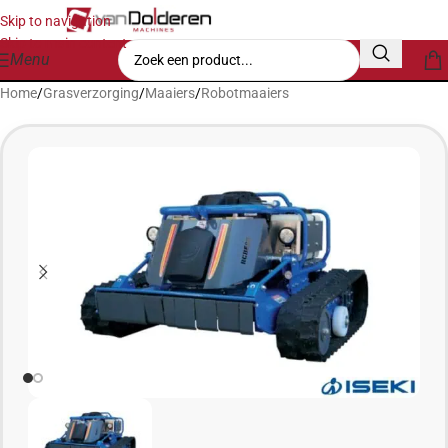
Skip to navigation
Skip to main content
Menu
Home
/
Grasverzorging
/
Maaiers
/
Robotmaaiers