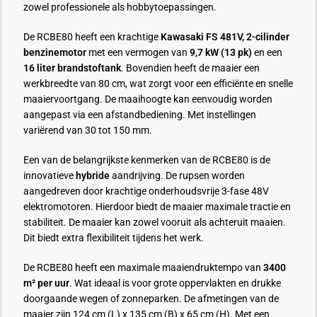
zowel professionele als hobbytoepassingen.
De RCBE80 heeft een krachtige
Kawasaki FS 481V, 2-cilinder
benzinemotor
met een vermogen van
9,7 kW (13 pk)
en een
16 liter brandstoftank
. Bovendien heeft de maaier een
werkbreedte van 80 cm, wat zorgt voor een efficiënte en snelle
maaiervoortgang. De maaihoogte kan eenvoudig worden
aangepast via een afstandbediening. Met instellingen
variërend van 30 tot 150 mm.
Een van de belangrijkste kenmerken van de RCBE80 is de
innovatieve
hybride
aandrijving. De rupsen worden
aangedreven door krachtige onderhoudsvrije 3-fase 48V
elektromotoren. Hierdoor biedt de maaier maximale tractie en
stabiliteit. De maaier kan zowel vooruit als achteruit maaien.
Dit biedt extra flexibiliteit tijdens het werk.
De RCBE80 heeft een maximale maaiendruktempo van
3400
m² per uur
. Wat ideaal is voor grote oppervlakten en drukke
doorgaande wegen of zonneparken. De afmetingen van de
maaier zijn 124 cm (L) x 135 cm (B) x 65 cm (H). Met een