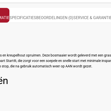
ATIE
SPECIFICATIES
BEOORDELINGEN (0)
SERVICE & GARANTI
as en kreupelhout opruimen. Deze bosmaaier wordt geleverd met een
gra
rt Start®, die zorgt voor een soepele en snelle start met minimale insp
op stop, die na gebruik automatisch weer op AAN wordt gezet.
ën