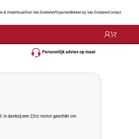
ie & Onderhoud
Over Van Dolderen
Projecten
Werken bij Van Dolderen
Contact
Persoonlijk advies op maat
. Is dankzij een 22cc motor geschikt om