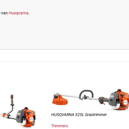
e van
Husqvarna
.
HUSQVARNA 325L Grastrimmer
Trimmers