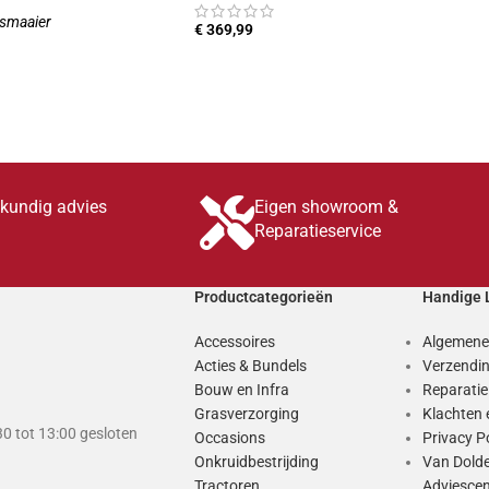
smaaier
€
369,99
TOEVOEGEN AAN WINKELWAGEN
INKELWAGEN
skundig advies
Eigen showroom &
Reparatieservice
Productcategorieën
Handige 
Accessoires
Algemene
Acties & Bundels
Verzendin
Bouw en Infra
Reparati
Grasverzorging
Klachten 
0 tot 13:00 gesloten
Occasions
Privacy P
Onkruidbestrijding
Van Dold
Tractoren
Adviesce