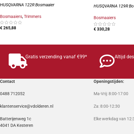
HUSQVARNA 122R Bosmaaier
HUSQVARNA 129R Bo
Bosmaaiers
,
Trimmers
Bosmaaiers
€
265,88
€
330,28
TOEVOEGEN AAN WINKELWAGEN
TOEVOEGEN AAN W
Gratis verzending vanaf €99*
Altijd de
Contact
Openingstijden:
0488 712052
Ma-Vrij: 8:00-17:00
klantenservice@vdolderen.nl
Za: 8:00-12:30
Batterijenweg 1c
Elke werkdag van 12:3
4041 DA Kesteren