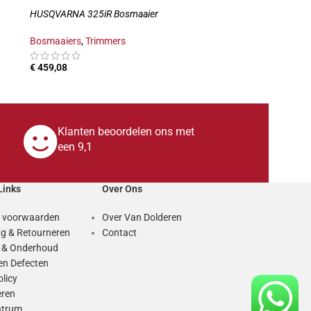
HUSQVARNA 325iR Bosmaaier
Bosmaaiers
,
Trimmers
€
459,08
TOEVOEGEN AAN WINKELWAGEN
Klanten beoordelen ons met
een 9,1
Links
Over Ons
 voorwaarden
Over Van Dolderen
g & Retourneren
Contact
e & Onderhoud
en Defecten
olicy
eren
ntrum