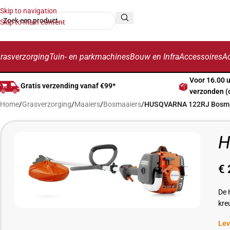
Skip to navigation
Skip to main content
rasverzorging
Tuin- en parkmachines
Bouw en Infra
Accessoires
Ac
Voor 16.00 
Gratis verzending vanaf €99*
verzonden (
Home
/
Grasverzorging
/
Maaiers
/
Bosmaaiers
/
HUSQVARNA 122RJ Bosm
H
€
De 
kre
Lev