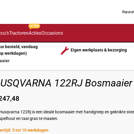
Reparat
ACTIES!
cu’s
Tractoren
Acties
Occasions
uur besteld, vandaag
Eigen werkplaats & bezorging
op werkdagen)
aaier
USQVARNA 122RJ Bosmaaier
247,48
Husqvarna 122Rj is een ideale bosmaaier met handgreep en geknikte steel
upelhout en taai gras te maaien.
ertijd: 5 tot 10 werkdagen