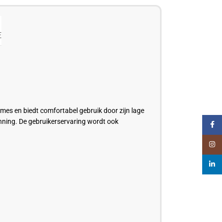
E
smes
en biedt comfortabel gebruik door zijn lage
anning. De gebruikerservaring wordt ook
Faceb
Insta
linked