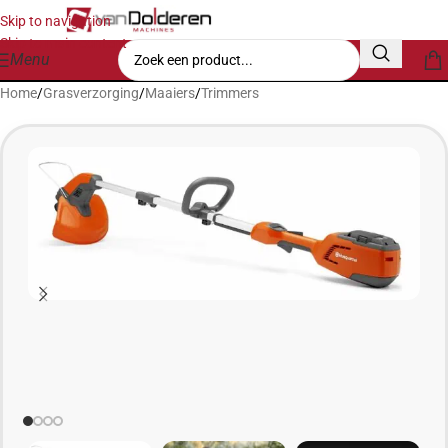
Skip to navigation
Skip to main content
Menu
Home
/
Grasverzorging
/
Maaiers
/
Trimmers