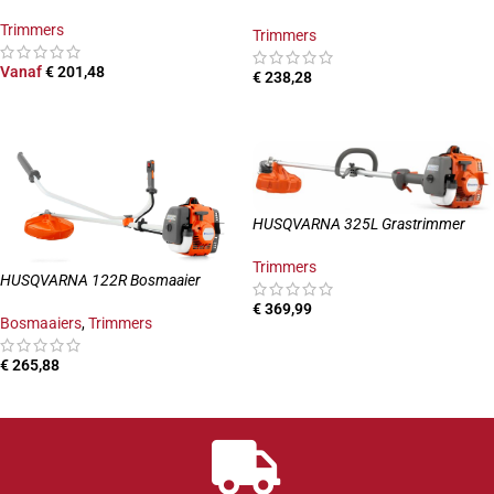
Trimmers
Trimmers
Vanaf
€
201,48
€
238,28
OPTIES SELECTEREN
TOEVOEGEN AAN WINKELWAGEN
HUSQVARNA 325L Grastrimmer
Trimmers
HUSQVARNA 122R Bosmaaier
€
369,99
Bosmaaiers
,
Trimmers
TOEVOEGEN AAN WINKELWAGEN
€
265,88
TOEVOEGEN AAN WINKELWAGEN