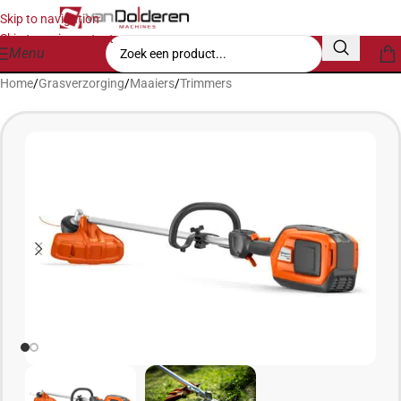
Skip to navigation
Skip to main content
Menu
Home
/
Grasverzorging
/
Maaiers
/
Trimmers