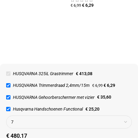
€
6,29
€
6,99
HUSQVARNA 325iL Grastrimmer
€
413,08
HUSQVARNA Trimmerdraad 2,4mm/15m
€
6,29
€
6,99
HUSQVARNA Gehoorberschermer met vizier
€
35,60
Husqvarna Handschoenen Functional
€
25,20
€
480,17