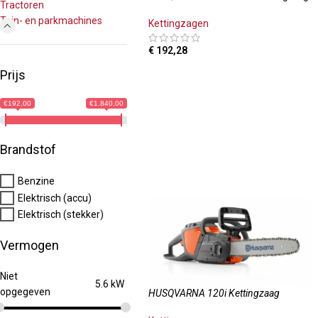
Tractoren
Tuin- en parkmachines
Kettingzagen
€
192,28
TOEVOEGEN AAN WINKELWAGEN
Prijs
€192,00
€1.840,00
Brandstof
Benzine
Elektrisch (accu)
Elektrisch (stekker)
Vermogen
Niet
5.6 kW
opgegeven
HUSQVARNA 120i Kettingzaag