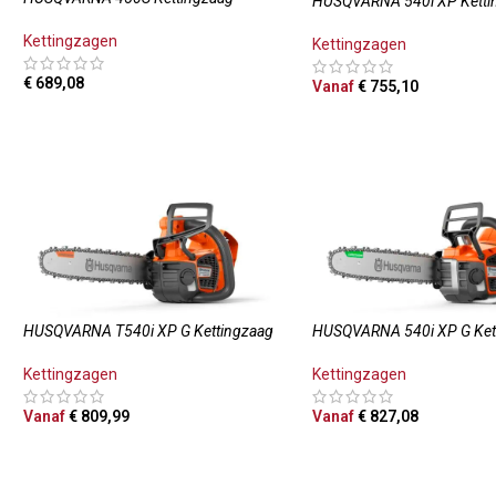
HUSQVARNA 540i XP Ketti
Kettingzagen
Kettingzagen
€
689,08
Vanaf
€
755,10
TOEVOEGEN AAN WINKELWAGEN
OPTIES SELECTEREN
HUSQVARNA T540i XP G Kettingzaag
HUSQVARNA 540i XP G Ket
Kettingzagen
Kettingzagen
Vanaf
€
809,99
Vanaf
€
827,08
OPTIES SELECTEREN
OPTIES SELECTEREN