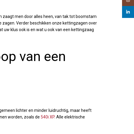
Insta
linked
en zaagt men door alles heen, van tak tot boomstam
te zagen. Verder beschikken onze kettingzagen over
t uw klus ook is en wat u ook van een kettingzaag
oop van een
lgemeen lichter en minder luidruchtig, maar heeft
nnen worden, zoals de
540i XP
. Alle elektrische