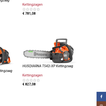
ngzaag
Kettingzagen
€
781,08
TOEVOEGEN AAN WINKELWAGEN
HUSQVARNA T542i XP Kettingzaag
tingzaag
Kettingzagen
€
827,08
OPTIES SELECTEREN
Face