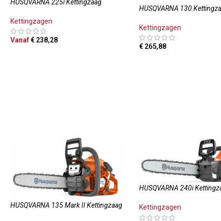
HUSQVARNA 225i Kettingzaag
HUSQVARNA 130 Kettingz
Kettingzagen
Kettingzagen
Vanaf
€
238,28
€
265,88
OPTIES SELECTEREN
TOEVOEGEN AAN WINKE
HUSQVARNA 240i Kettingz
HUSQVARNA 135 Mark II Kettingzaag
Kettingzagen