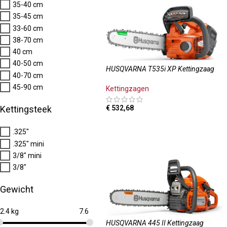
35-40 cm
35-45 cm
33-60 cm
38-70 cm
40 cm
40-50 cm
HUSQVARNA T535i XP Kettingzaag
40-70 cm
45-90 cm
Kettingzagen
Kettingsteek
€
532,68
OPTIES SELECTEREN
.325"
.325" mini
3/8" mini
3/8"
Gewicht
2.4 kg
7.6
HUSQVARNA 445 II Kettingzaag