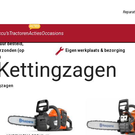
Reparat
ACTIES!
cu’s
Tractoren
Acties
Occasions
uur besteld,
rzonden (op
Eigen werkplaats & bezorging
)
Kettingzagen
gzagen