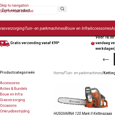
Skip to navigation
Skip to main content
rasverzorging
Tuin- en parkmachines
Bouw en Infra
Accessoires
Ac
Voor 16.00 
Gratis verzending vanaf €99*
vandaag ve
werkdagen
Productcategorieën
Home
/
Tuin- en parkmachines
/
Kettin
Accessoires
Acties & Bundels
Bouw en Infra
Grasverzorging
Occasions
Onkruidbestrijding
HUSQVARNA 120 Mark II Kettingzaag