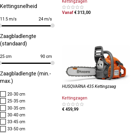
Kettingzagen
Kettingsnelheid
Vanaf
€
313,00
11.5 m/s
24 m/s
OPTIES SELECTEREN
Zaagbladlengte
(standaard)
25 cm
90 cm
Zaagbladlengte (min.-
max.)
HUSQVARNA 435 Kettingzaag
20-30 cm
Kettingzagen
25-35 cm
30-35 cm
€
459,99
30-40 cm
TOEVOEGEN AAN WINKELWAGEN
33-45 cm
33-50 cm