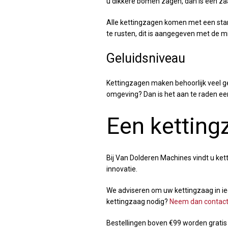
u dikkere bomen zagen, dan is een za
Alle kettingzagen komen met een stan
te rusten, dit is aangegeven met de 
Geluidsniveau
Kettingzagen maken behoorlijk veel g
omgeving? Dan is het aan te raden een
Een ketting
Bij Van Dolderen Machines vindt u kett
innovatie.
We adviseren om uw kettingzaag in ied
kettingzaag nodig?
Neem dan contact
Bestellingen boven €99 worden gratis b