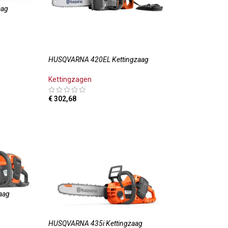
aag
HUSQVARNA 420EL Kettingzaag
LWAGEN
Kettingzagen
€
302,68
TOEVOEGEN AAN WINKELWAGEN
aag
HUSQVARNA 435i Kettingzaag