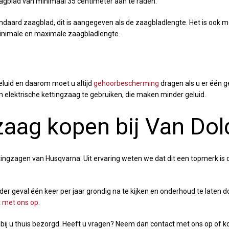
agblad van minimaal 35 centimeter aan te raden.
daard zaagblad, dit is aangegeven als de zaagbladlengte. Het is ook mo
minimale en maximale zaagbladlengte.
eluid en daarom moet u altijd
gehoorbescherming
dragen als u er één g
 elektrische kettingzaag te gebruiken, die maken minder geluid.
zaag kopen bij Van Dol
ingzagen van Husqvarna. Uit ervaring weten we dat dit een topmerk is dat
er geval één keer per jaar grondig na te kijken en onderhoud te laten 
 met ons op.
ij u thuis bezorgd. Heeft u vragen? Neem dan contact met ons op of kom 