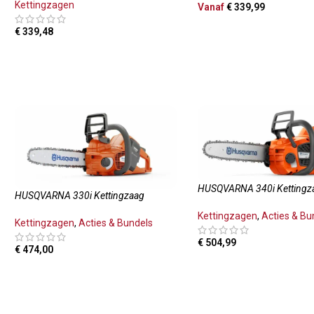
Kettingzagen
Vanaf
€
339,99
OPTIES SELECTEREN
€
339,48
TOEVOEGEN AAN WINKELWAGEN
HUSQVARNA 340i Kettingz
HUSQVARNA 330i Kettingzaag
Kettingzagen
,
Acties & Bu
Kettingzagen
,
Acties & Bundels
€
504,99
€
474,00
TOEVOEGEN AAN WINKE
TOEVOEGEN AAN WINKELWAGEN