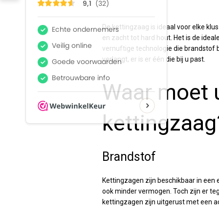
De kettingzaag is ideaal voor elke k
en zacht tot hard hout. Het is de id
vernuftige technologie die brandstof 
verlangt, er is er één die bij u past.
Waar moet u
kettingzaag
Brandstof
Kettingzagen zijn beschikbaar in een e
ook minder vermogen. Toch zijn er te
kettingzagen zijn uitgerust met een a