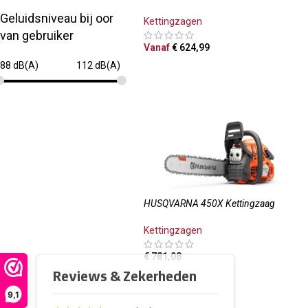
Geluidsniveau bij oor
Kettingzagen
van gebruiker
Vanaf
€
624,99
88 dB(A)
112 dB(A)
OPTIES SELECTEREN
HUSQVARNA 450X Kettingzaag
Kettingzagen
€
781,08
TOEVOEGEN AAN WINKELWAGEN
9,1