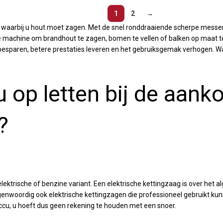
1
2
→
lus waarbij u hout moet zagen. Met de snel ronddraaiende scherpe mess
eale machine om brandhout te zagen, bomen te vellen of balken op maat 
besparen, betere prestaties leveren en het gebruiksgemak verhogen. Wa
 op letten bij de aank
?
lektrische of benzine variant. Een elektrische kettingzaag is over het a
genwoordig ook elektrische kettingzagen die professioneel gebruikt ku
ccu, u hoeft dus geen rekening te houden met een snoer.