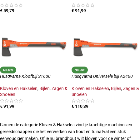
€
59,79
€
91,99
TOEVOEGEN AAN WINKELWAGEN
TOEVOEGEN AAN WINKELWAGEN
NIEUW
NIEUW
Husqvarna Kloofbijl S1600
Husqvarna Universele bijl A2400
Kloven en Hakselen
,
Bijlen
,
Zagen &
Kloven en Hakselen
,
Bijlen
,
Zagen &
Snoeien
Snoeien
€
91,99
€
110,39
TOEVOEGEN AAN WINKELWAGEN
TOEVOEGEN AAN WINKELWAGEN
Binnen de categorie Kloven & Hakselen vind je krachtige machines en
gereedschappen die het verwerken van hout en tuinafval een stuk
eenvoudiger maken. Of je nu brandhout wilt kloven voor de winter of