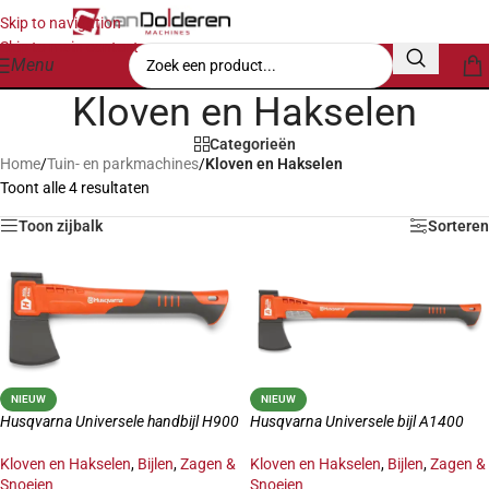
Skip to navigation
Skip to main content
Menu
Kloven en Hakselen
Categorieën
Home
/
Tuin- en parkmachines
/
Kloven en Hakselen
Toont alle 4 resultaten
Toon zijbalk
Sorteren
NIEUW
NIEUW
Husqvarna Universele handbijl H900
Husqvarna Universele bijl A1400
Kloven en Hakselen
,
Bijlen
,
Zagen &
Kloven en Hakselen
,
Bijlen
,
Zagen &
Snoeien
Snoeien