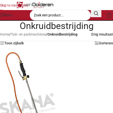
Skip to navigation
Skip to main content
Menu
Onkruidbestrijding
Home
/
Tuin- en parkmachines
/
Onkruidbestrijding
Enig resultaat
Toon zijbalk
Sorteren