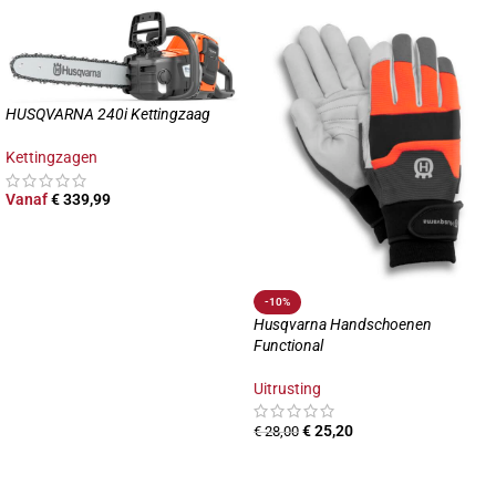
HUSQVARNA 240i Kettingzaag
Kettingzagen
Vanaf
€
339,99
-10%
Husqvarna Handschoenen
Functional
Uitrusting
€
25,20
€
28,00