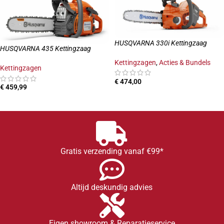
HUSQVARNA 330i Kettingzaag
HUSQVARNA 435 Kettingzaag
Kettingzagen
,
Acties & Bundels
Kettingzagen
€
474,00
€
459,99
TOEVOEGEN AAN WINKELWAGEN
TOEVOEGEN AAN WINKELWAGEN
Gratis verzending vanaf €99*
Altijd deskundig advies
Eigen showroom & Reparatieservice