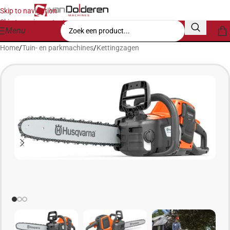
Skip to navigation
Skip to main content
Menu
Home
/
Tuin- en parkmachines
/
Kettingzagen