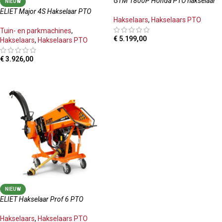
GTM 1800P Honda PTO hakselaar
NIEUW
ELIET Major 4S Hakselaar PTO
Hakselaars
,
Hakselaars PTO
Tuin- en parkmachines
,
€
5.199,00
Hakselaars
,
Hakselaars PTO
TOEVOEGEN AAN WINKELWAGEN
€
3.926,00
TOEVOEGEN AAN WINKELWAGEN
NIEUW
ELIET Hakselaar Prof 6 PTO
Hakselaars
,
Hakselaars PTO