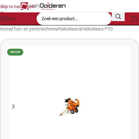
Skip to navigation
Skip to main content
Menu
Home
/
Tuin- en parkmachines
/
Hakselaars
/
Hakselaars PTO
NIEUW