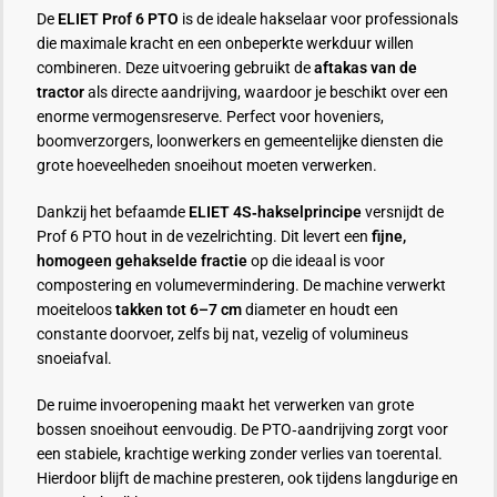
De
ELIET Prof 6 PTO
is de ideale hakselaar voor professionals
die maximale kracht en een onbeperkte werkduur willen
combineren. Deze uitvoering gebruikt de
aftakas van de
tractor
als directe aandrijving, waardoor je beschikt over een
enorme vermogensreserve. Perfect voor hoveniers,
boomverzorgers, loonwerkers en gemeentelijke diensten die
grote hoeveelheden snoeihout moeten verwerken.
Dankzij het befaamde
ELIET 4S‑hakselprincipe
versnijdt de
Prof 6 PTO hout in de vezelrichting. Dit levert een
fijne,
homogeen gehakselde fractie
op die ideaal is voor
compostering en volumevermindering. De machine verwerkt
moeiteloos
takken tot 6–7 cm
diameter en houdt een
constante doorvoer, zelfs bij nat, vezelig of volumineus
snoeiafval.
De ruime invoeropening maakt het verwerken van grote
bossen snoeihout eenvoudig. De PTO‑aandrijving zorgt voor
een stabiele, krachtige werking zonder verlies van toerental.
Hierdoor blijft de machine presteren, ook tijdens langdurige en