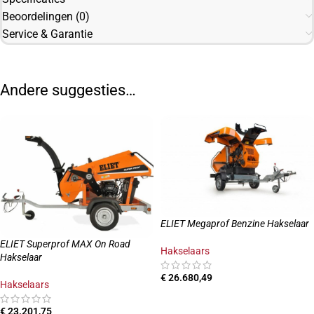
Beoordelingen (0)
Service & Garantie
Andere suggesties…
ELIET Megaprof Benzine Hakselaar
ELIET Superprof MAX On Road
Hakselaars
Hakselaar
€
26.680,49
Hakselaars
TOEVOEGEN AAN WINKELWAGEN
€
23.201,75