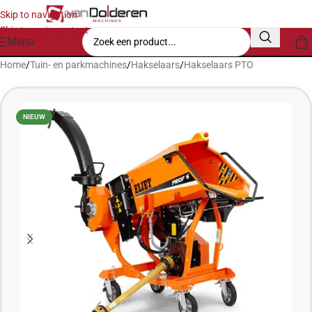
Skip to navigation
Skip to main content
Menu
Home
/
Tuin- en parkmachines
/
Hakselaars
/
Hakselaars PTO
NIEUW