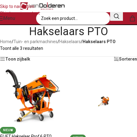
Skip to navigation
Skip to main content
Menu
Hakselaars PTO
Home
/
Tuin- en parkmachines
/
Hakselaars
/
Hakselaars PTO
Toont alle 3 resultaten
Toon zijbalk
Sorteren
NIEUW
ELIET Hakselaar Prof 6 PTO