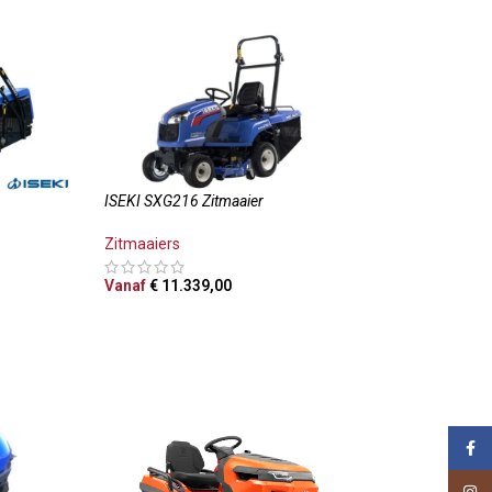
ISEKI SXG216 Zitmaaier
Zitmaaiers
Vanaf
€
11.339,00
OPTIES SELECTEREN
Face