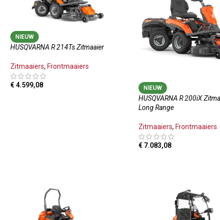
NIEUW
HUSQVARNA R 214Ts Zitmaaier
Zitmaaiers
,
Frontmaaiers
€
4.599,08
NIEUW
HUSQVARNA R 200iX Zitma
TOEVOEGEN AAN WINKELWAGEN
Long Range
Zitmaaiers
,
Frontmaaiers
€
7.083,08
TOEVOEGEN AAN WINKE