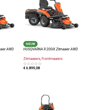
NIEUW
aier AWD
HUSQVARNA R 200iX Zitmaaier AWD
Zitmaaiers
,
Frontmaaiers
€
6.899,08
TOEVOEGEN AAN WINKELWAGEN
LWAGEN