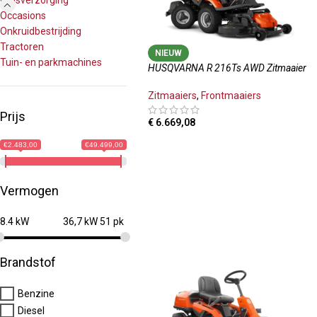
Grasverzorging
Occasions
Onkruidbestrijding
Tractoren
NIEUW
Tuin- en parkmachines
HUSQVARNA R 216Ts AWD Zitmaaier
Zitmaaiers
,
Frontmaaiers
Prijs
€
6.669,08
TOEVOEGEN AAN WINKELWAGEN
€2.483,00
€49.499,00
Vermogen
8.4 kW
36,7 kW 51 pk
Brandstof
Benzine
Diesel