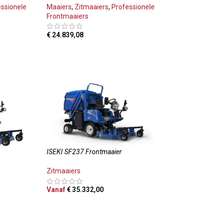
essionele
Maaiers
,
Zitmaaiers
,
Professionele
Frontmaaiers
€
24.839,08
LWAGEN
TOEVOEGEN AAN WINKELWAGEN
ISEKI SF237 Frontmaaier
Zitmaaiers
Vanaf
€
35.332,00
OPTIES SELECTEREN
LWAGEN