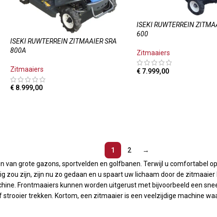
ISEKI RUWTERREIN ZITMA
600
ISEKI RUWTERREIN ZITMAAIER SRA
800A
Zitmaaiers
Zitmaaiers
€
7.999,00
TOEVOEGEN AAN WINKE
€
8.999,00
TOEVOEGEN AAN WINKELWAGEN
1
2
→
n van grote gazons, sportvelden en golfbanen. Terwijl u comfortabel op 
 zou zijn, zijn nu zo gedaan en u spaart uw lichaam door de zitmaaier 
chine. Frontmaaiers kunnen worden uitgerust met bijvoorbeeld een sne
 strooier trekken. Kortom, een zitmaaier is een veelzijdige machine w