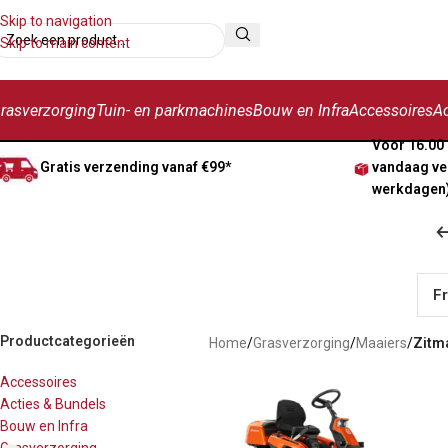
Skip to navigation
Skip to main content
rasverzorging
Tuin- en parkmachines
Bouw en Infra
Accessoires
Ac
Voor 16.00 
Gratis verzending vanaf €99*
vandaag ve
werkdagen
F
Productcategorieën
Home
/
Grasverzorging
/
Maaiers
/
Zitm
Accessoires
Acties & Bundels
Bouw en Infra