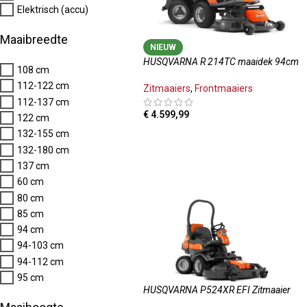
Elektrisch (accu)
Maaibreedte
NIEUW
HUSQVARNA R 214TC maaidek 94cm
108 cm
112-122 cm
Zitmaaiers
,
Frontmaaiers
112-137 cm
€
4.599,99
122 cm
132-155 cm
TOEVOEGEN AAN WINKELWAGEN
132-180 cm
137 cm
60 cm
80 cm
85 cm
94 cm
94-103 cm
94-112 cm
95 cm
HUSQVARNA P524XR EFI Zitmaaier