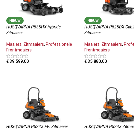
NIEUW
NIEUW
HUSQVARNA P535HX hybride
HUSQVARNA P525DX Cabi
Zitmaaier
Zitmaaier
Maaiers
,
Zitmaaiers
,
Professionele
Maaiers
,
Zitmaaiers
,
Prof
Frontmaaiers
Frontmaaiers
€
39.599,00
€
35.880,00
TOEVOEGEN AAN WINKELWAGEN
TOEVOEGEN AAN WINKE
HUSQVARNA P524X EFI Zitmaaier
HUSQVARNA P524X Zitmaa