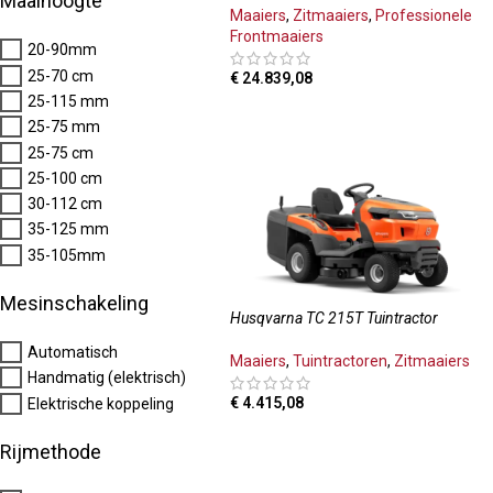
Maaihoogte
Maaiers
,
Zitmaaiers
,
Professionele
Frontmaaiers
20-90mm
25-70 cm
€
24.839,08
25-115 mm
TOEVOEGEN AAN WINKELWAGEN
25-75 mm
25-75 cm
25-100 cm
30-112 cm
35-125 mm
35-105mm
Mesinschakeling
Husqvarna TC 215T Tuintractor
Automatisch
Maaiers
,
Tuintractoren
,
Zitmaaiers
Handmatig (elektrisch)
€
4.415,08
Elektrische koppeling
TOEVOEGEN AAN WINKELWAGEN
Rijmethode