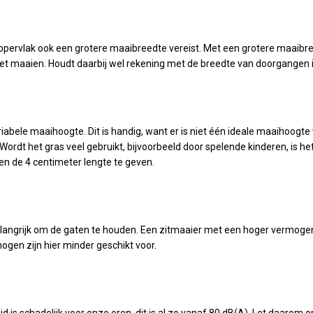
oppervlak ook een grotere maaibreedte vereist. Met een grotere maaibre
met maaien. Houdt daarbij wel rekening met de breedte van doorgangen i
bele maaihoogte. Dit is handig, want er is niet één ideale maaihoogte 
Wordt het gras veel gebruikt, bijvoorbeeld door spelende kinderen, is h
en de 4 centimeter lengte te geven.
angrijk om de gaten te houden. Een zitmaaier met een hoger vermogen i
gen zijn hier minder geschikt voor.