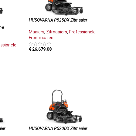
HUSQVARNA P525DX Zitmaaier
ne
Maaiers
,
Zitmaaiers
,
Professionele
Frontmaaiers
essionele
€
26.679,08
TOEVOEGEN AAN WINKELWAGEN
LWAGEN
ier
HUSQVARNA P520DX Zitmaaier