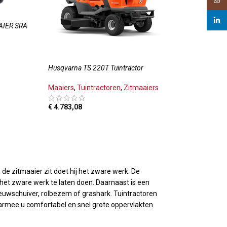
Insta
linked
AIER SRA
Husqvarna TS 220T Tuintractor
Maaiers
,
Tuintractoren
,
Zitmaaiers
LWAGEN
€
4.783,08
TOEVOEGEN AAN WINKELWAGEN
de zitmaaier zit doet hij het zware werk. De
het zware werk te laten doen. Daarnaast is een
euwschuiver, rolbezem of grashark. Tuintractoren
aarmee u comfortabel en snel grote oppervlakten