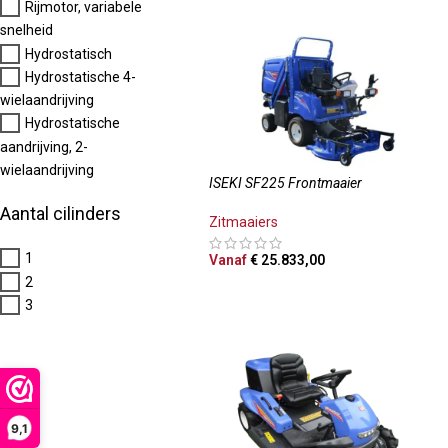
Rijmotor, variabele
snelheid
Hydrostatisch
Hydrostatische 4-
wielaandrijving
Hydrostatische
aandrijving, 2-
wielaandrijving
ISEKI SF225 Frontmaaier
Aantal cilinders
Zitmaaiers
1
Vanaf
€
25.833,00
2
OPTIES SELECTEREN
3
9,1