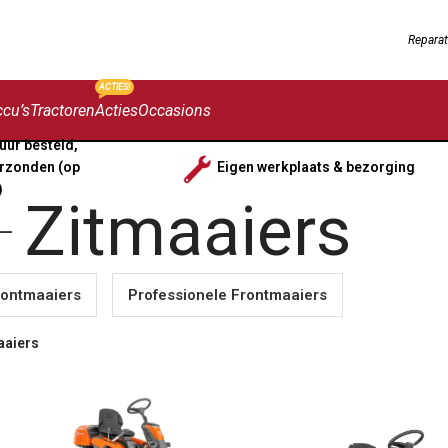
Reparat
ACTIES!
cu’s
Tractoren
Acties
Occasions
uur besteld,
rzonden (op
Eigen werkplaats & bezorging
)
Zitmaaiers
rontmaaiers
Professionele Frontmaaiers
aaiers