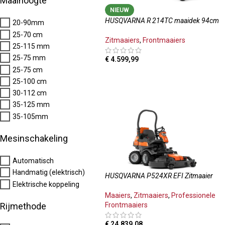
Maaihoogte
NIEUW
HUSQVARNA R 214TC maaidek 94cm
20-90mm
25-70 cm
Zitmaaiers
,
Frontmaaiers
25-115 mm
25-75 mm
€
4.599,99
25-75 cm
TOEVOEGEN AAN WINKELWAGEN
25-100 cm
30-112 cm
35-125 mm
35-105mm
Mesinschakeling
Automatisch
Handmatig (elektrisch)
HUSQVARNA P524XR EFI Zitmaaier
Elektrische koppeling
Maaiers
,
Zitmaaiers
,
Professionele
Frontmaaiers
Rijmethode
€
24.839,08