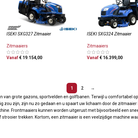
ISEKI SXG327 Zitmaaier
ISEKI SXG324 Zitmaaier
Zitmaaiers
Zitmaaiers
Vanaf
€
19.154,00
Vanaf
€
16.399,00
OPTIES SELECTEREN
OPTIES SELECTEREN
1
2
→
n van grote gazons, sportvelden en golfbanen. Terwijl u comfortabel op 
 zou zijn, zijn nu zo gedaan en u spaart uw lichaam door de zitmaaier 
chine. Frontmaaiers kunnen worden uitgerust met bijvoorbeeld een sne
 strooier trekken. Kortom, een zitmaaier is een veelzijdige machine w