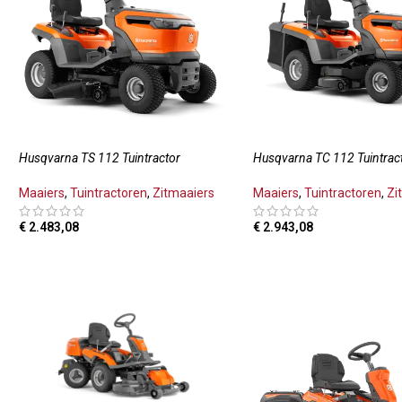
Husqvarna TS 112 Tuintractor
Husqvarna TC 112 Tuintrac
Maaiers
,
Tuintractoren
,
Zitmaaiers
Maaiers
,
Tuintractoren
,
Zi
€
2.483,08
€
2.943,08
TOEVOEGEN AAN WINKELWAGEN
TOEVOEGEN AAN WINKE