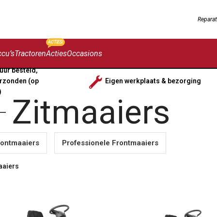
Reparat
ACTIES!
cu’s
Tractoren
Acties
Occasions
uur besteld,
rzonden (op
Eigen werkplaats & bezorging
)
Zitmaaiers
rontmaaiers
Professionele Frontmaaiers
aaiers