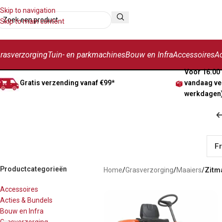
Skip to navigation
Skip to main content
rasverzorging
Tuin- en parkmachines
Bouw en Infra
Accessoires
Ac
Voor 16.00 
Gratis verzending vanaf €99*
vandaag ve
werkdagen
F
Productcategorieën
Home
/
Grasverzorging
/
Maaiers
/
Zitm
Accessoires
Acties & Bundels
Bouw en Infra