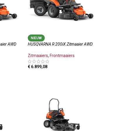
NIEUW
aier AWD
HUSQVARNA R 200iX Zitmaaier AWD
Zitmaaiers
,
Frontmaaiers
€
6.899,08
TOEVOEGEN AAN WINKELWAGEN
LWAGEN