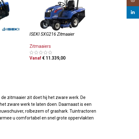
Insta
linked
ISEKI SXG216 Zitmaaier
Zitmaaiers
Vanaf
€
11.339,00
OPTIES SELECTEREN
de zitmaaier zit doet hij het zware werk. De
het zware werk te laten doen. Daarnaast is een
euwschuiver, rolbezem of grashark. Tuintractoren
aarmee u comfortabel en snel grote oppervlakten