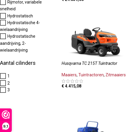
Rijmotor, variabele
TOEVOEGEN AAN WINKELWAGEN
snelheid
Hydrostatisch
Hydrostatische 4-
wielaandrijving
Hydrostatische
aandrijving, 2-
wielaandrijving
Aantal cilinders
Husqvarna TC 215T Tuintractor
Maaiers
,
Tuintractoren
,
Zitmaaiers
1
2
€
4.415,08
3
TOEVOEGEN AAN WINKELWAGEN
9,1