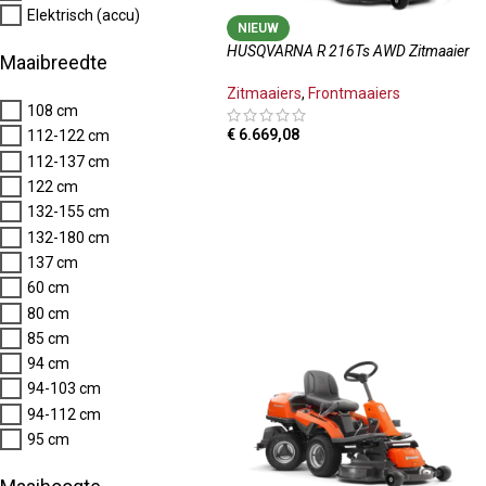
Elektrisch (accu)
NIEUW
HUSQVARNA R 216Ts AWD Zitmaaier
Maaibreedte
Zitmaaiers
,
Frontmaaiers
108 cm
€
6.669,08
112-122 cm
112-137 cm
TOEVOEGEN AAN WINKELWAGEN
122 cm
132-155 cm
132-180 cm
137 cm
60 cm
80 cm
85 cm
94 cm
94-103 cm
94-112 cm
95 cm