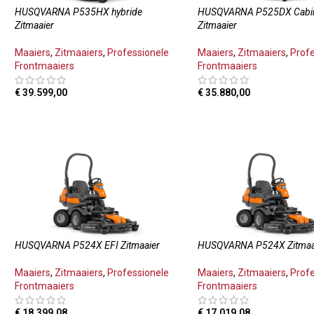
HUSQVARNA P535HX hybride
HUSQVARNA P525DX Cabi
Zitmaaier
Zitmaaier
Maaiers
,
Zitmaaiers
,
Professionele
Maaiers
,
Zitmaaiers
,
Prof
Frontmaaiers
Frontmaaiers
€
39.599,00
€
35.880,00
TOEVOEGEN AAN WINKELWAGEN
TOEVOEGEN AAN WINKE
HUSQVARNA P524X EFI Zitmaaier
HUSQVARNA P524X Zitmaa
Maaiers
,
Zitmaaiers
,
Professionele
Maaiers
,
Zitmaaiers
,
Prof
Frontmaaiers
Frontmaaiers
€
18.399,08
€
17.019,08