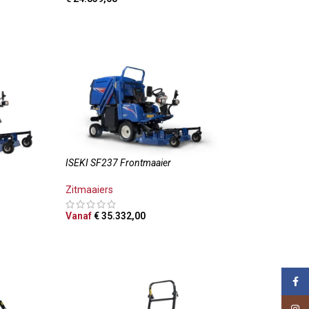
LWAGEN
TOEVOEGEN AAN WINKELWAGEN
ISEKI SF237 Frontmaaier
Zitmaaiers
Vanaf
€
35.332,00
OPTIES SELECTEREN
LWAGEN
Face