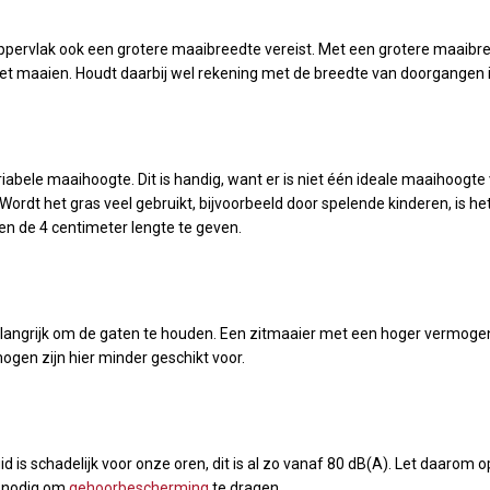
oppervlak ook een grotere maaibreedte vereist. Met een grotere maaibre
met maaien. Houdt daarbij wel rekening met de breedte van doorgangen i
bele maaihoogte. Dit is handig, want er is niet één ideale maaihoogte 
Wordt het gras veel gebruikt, bijvoorbeeld door spelende kinderen, is h
en de 4 centimeter lengte te geven.
angrijk om de gaten te houden. Een zitmaaier met een hoger vermogen i
gen zijn hier minder geschikt voor.
id is schadelijk voor onze oren, dit is al zo vanaf 80 dB(A). Let daarom 
et nodig om
gehoorbescherming
te dragen.