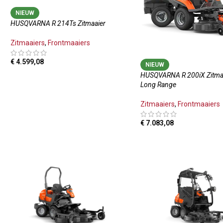
NIEUW
HUSQVARNA R 214Ts Zitmaaier
Zitmaaiers
,
Frontmaaiers
€
4.599,08
NIEUW
HUSQVARNA R 200iX Zitma
TOEVOEGEN AAN WINKELWAGEN
Long Range
Zitmaaiers
,
Frontmaaiers
€
7.083,08
TOEVOEGEN AAN WINKE