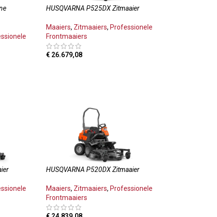
ne
HUSQVARNA P525DX Zitmaaier
Maaiers
,
Zitmaaiers
,
Professionele
essionele
Frontmaaiers
€
26.679,08
TOEVOEGEN AAN WINKELWAGEN
LWAGEN
ier
HUSQVARNA P520DX Zitmaaier
essionele
Maaiers
,
Zitmaaiers
,
Professionele
Frontmaaiers
€
24.839,08