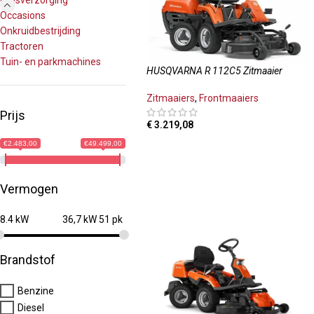
Grasverzorging
Occasions
Onkruidbestrijding
Tractoren
Tuin- en parkmachines
HUSQVARNA R 112C5 Zitmaaier
Zitmaaiers
,
Frontmaaiers
Prijs
€
3.219,08
€2.483,00
€49.499,00
TOEVOEGEN AAN WINKELWAGEN
Vermogen
8.4 kW
36,7 kW 51 pk
Brandstof
Benzine
Diesel