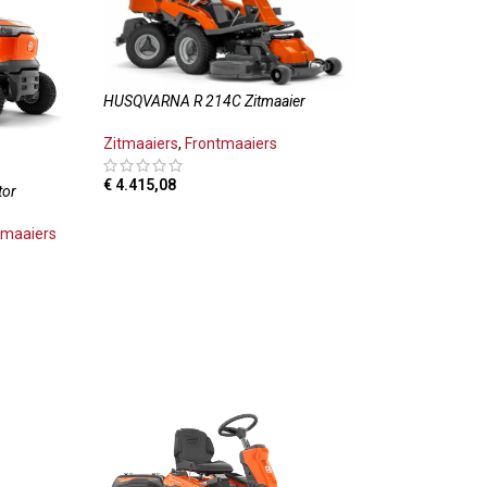
HUSQVARNA R 214C Zitmaaier
Zitmaaiers
,
Frontmaaiers
€
4.415,08
tor
TOEVOEGEN AAN WINKELWAGEN
tmaaiers
LWAGEN