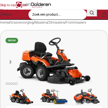
Skip to navigation
Skip to main content
Menu
Home
/
Grasverzorging
/
Maaiers
/
Zitmaaiers
/
Frontmaaiers
NIEUW