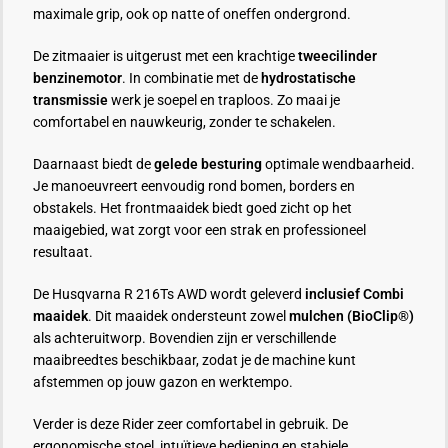
maximale grip, ook op natte of oneffen ondergrond.
De zitmaaier is uitgerust met een krachtige
tweecilinder
benzinemotor
. In combinatie met de
hydrostatische
transmissie
werk je soepel en traploos. Zo maai je
comfortabel en nauwkeurig, zonder te schakelen.
Daarnaast biedt de
gelede besturing
optimale wendbaarheid.
Je manoeuvreert eenvoudig rond bomen, borders en
obstakels. Het frontmaaidek biedt goed zicht op het
maaigebied, wat zorgt voor een strak en professioneel
resultaat.
De Husqvarna R 216Ts AWD wordt geleverd
inclusief Combi
maaidek
. Dit maaidek ondersteunt zowel
mulchen (BioClip®)
als achteruitworp. Bovendien zijn er verschillende
maaibreedtes beschikbaar, zodat je de machine kunt
afstemmen op jouw gazon en werktempo.
Verder is deze Rider zeer comfortabel in gebruik. De
ergonomische stoel, intuïtieve bediening en stabiele