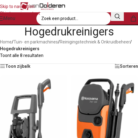
Skip to navigation
Skip to main content
Menu
Hogedrukreinigers
Home
/
Tuin- en parkmachines
/
Reinigingstechniek & Onkruidbeheer
/
Hogedrukreinigers
Toont alle 8 resultaten
Toon zijbalk
Sorteren