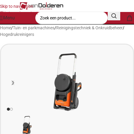
Skip to navigation
Skip to main content
Menu
Home
/
Tuin- en parkmachines
/
Reinigingstechniek & Onkruidbeheer
/
Hogedrukreinigers