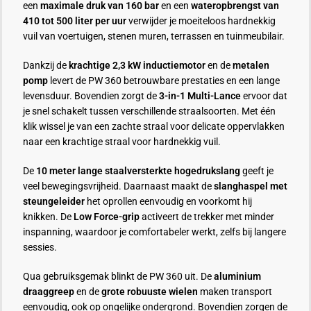
een
maximale druk van 160 bar
en een
wateropbrengst van
410 tot 500 liter per uur
verwijder je moeiteloos hardnekkig
vuil van voertuigen, stenen muren, terrassen en tuinmeubilair.
Dankzij de
krachtige 2,3 kW inductiemotor
en de
metalen
pomp
levert de PW 360 betrouwbare prestaties en een lange
levensduur. Bovendien zorgt de
3-in-1 Multi-Lance
ervoor dat
je snel schakelt tussen verschillende straalsoorten. Met één
klik wissel je van een zachte straal voor delicate oppervlakken
naar een krachtige straal voor hardnekkig vuil.
De
10 meter lange staalversterkte hogedrukslang
geeft je
veel bewegingsvrijheid. Daarnaast maakt de
slanghaspel met
steungeleider
het oprollen eenvoudig en voorkomt hij
knikken. De
Low Force-grip
activeert de trekker met minder
inspanning, waardoor je comfortabeler werkt, zelfs bij langere
sessies.
Qua gebruiksgemak blinkt de PW 360 uit. De
aluminium
draaggreep
en de
grote robuuste wielen
maken transport
eenvoudig, ook op ongelijke ondergrond. Bovendien zorgen de