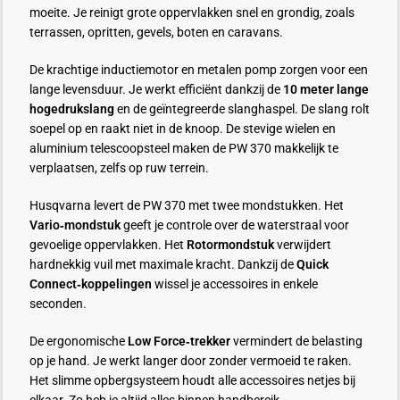
moeite. Je reinigt grote oppervlakken snel en grondig, zoals
terrassen, opritten, gevels, boten en caravans.
De krachtige inductiemotor en metalen pomp zorgen voor een
lange levensduur. Je werkt efficiënt dankzij de
10 meter lange
hogedrukslang
en de geïntegreerde slanghaspel. De slang rolt
soepel op en raakt niet in de knoop. De stevige wielen en
aluminium telescoopsteel maken de PW 370 makkelijk te
verplaatsen, zelfs op ruw terrein.
Husqvarna levert de PW 370 met twee mondstukken. Het
Vario‑mondstuk
geeft je controle over de waterstraal voor
gevoelige oppervlakken. Het
Rotormondstuk
verwijdert
hardnekkig vuil met maximale kracht. Dankzij de
Quick
Connect‑koppelingen
wissel je accessoires in enkele
seconden.
De ergonomische
Low Force‑trekker
vermindert de belasting
op je hand. Je werkt langer door zonder vermoeid te raken.
Het slimme opbergsysteem houdt alle accessoires netjes bij