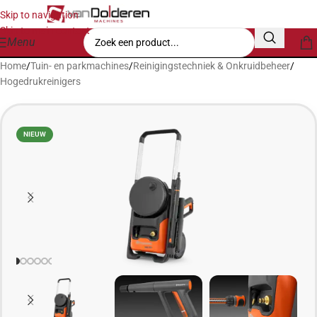
Skip to navigation
Skip to main content
Menu
Home
/
Tuin- en parkmachines
/
Reinigingstechniek & Onkruidbeheer
/
Hogedrukreinigers
NIEUW