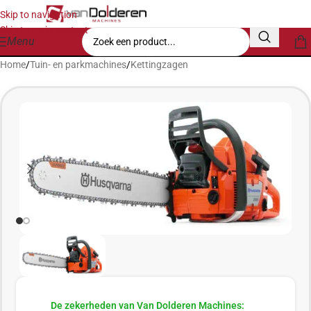
Skip to navigation
Skip to main content
Menu
Home
/
Tuin- en parkmachines
/
Kettingzagen
De zekerheden van Van Dolderen Machines: