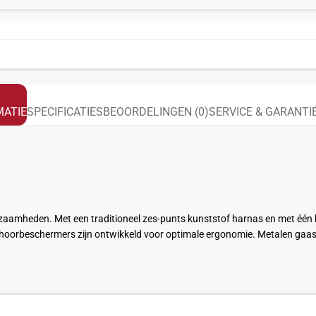
ATIE
SPECIFICATIES
BEOORDELINGEN (0)
SERVICE & GARANTI
aamheden. Met een traditioneel zes-
punts
kunststof harnas en met één ha
 gehoorbeschermers zijn ontwikkeld voor optimale ergonomie. Metalen ga