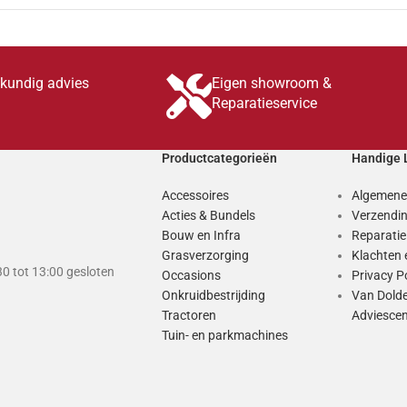
skundig advies
Eigen showroom &
Reparatieservice
Productcategorieën
Handige 
Accessoires
Algemene
Acties & Bundels
Verzendin
Bouw en Infra
Reparati
Grasverzorging
Klachten 
0 tot 13:00 gesloten
Occasions
Privacy P
Onkruidbestrijding
Van Dold
Tractoren
Adviesce
Tuin- en parkmachines