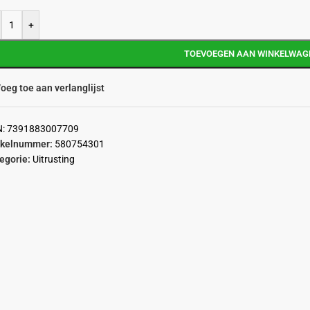
+
TOEVOEGEN AAN WINKELWAG
oeg toe aan verlanglijst
N:
7391883007709
ikelnummer:
580754301
egorie:
Uitrusting