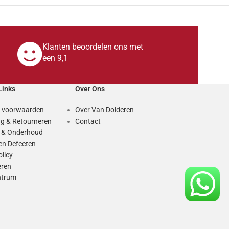
Klanten beoordelen ons met
een 9,1
Links
Over Ons
 voorwaarden
Over Van Dolderen
g & Retourneren
Contact
e & Onderhoud
en Defecten
olicy
eren
ntrum