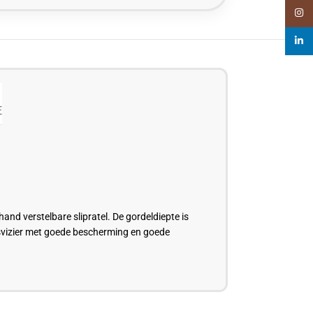
Insta
linked
E
nd verstelbare slipratel. De gordeldiepte is
asvizier met goede bescherming en goede