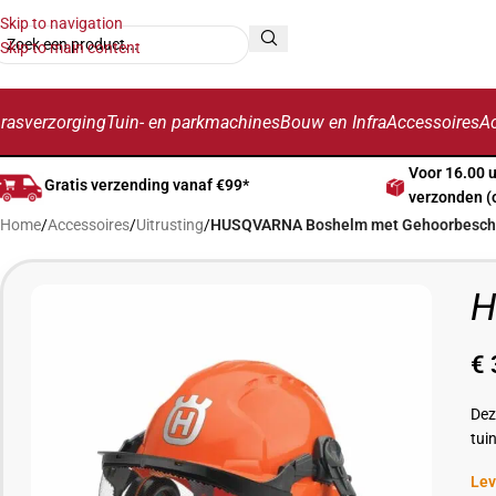
Skip to navigation
Skip to main content
rasverzorging
Tuin- en parkmachines
Bouw en Infra
Accessoires
Ac
Voor 16.00 
Gratis verzending vanaf €99*
verzonden (
Home
/
Accessoires
/
Uitrusting
/
HUSQVARNA Boshelm met Gehoorbesch
H
€
Dez
tui
Lev