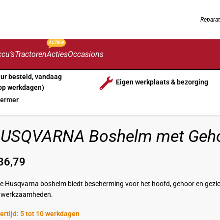
Reparat
ACTIES!
cu’s
Tractoren
Acties
Occasions
uur besteld, vandaag
Eigen werkplaats & bezorging
op werkdagen)
ermer
USQVARNA Boshelm met Geho
36,79
e Husqvarna boshelm biedt bescherming voor het hoofd, gehoor en gezic
nwerkzaamheden.
ertijd: 5 tot 10 werkdagen