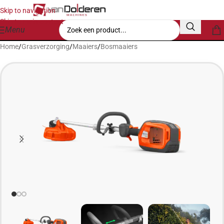
Skip to navigation
Skip to main content
Menu
Home
/
Grasverzorging
/
Maaiers
/
Bosmaaiers