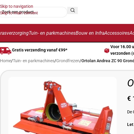
Skip to navigation
Skip to main content
rasverzorging
Tuin- en parkmachines
Bouw en Infra
Accessoires
Ac
Voor 16.00 
Gratis verzending vanaf €99*
verzonden (
Home
/
Tuin- en parkmachines
/
Grondfrezen
/
Ortolan Andrea ZC 90 Gron
O
€
De
Let