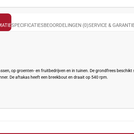
ATIE
SPECIFICATIES
BEOORDELINGEN (0)
SERVICE & GARANTI
ssen, op groenten- en fruitbedrijven en in tuinen. De grondfrees beschikt
nner. De
aftakas
heeft een breekbout en draait op 540
r
pm
.