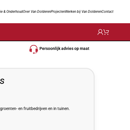
ie & Onderhoud
Over Van Dolderen
Projecten
Werken bij Van Dolderen
Contact
Persoonlijk advies op maat
es
roenten- en fruitbedrijven en in tuinen.